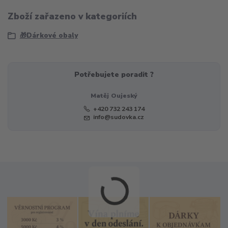
Zboží zařazeno v kategoriích
🎁Dárkové obaly
Potřebujete poradit ?
Matěj Oujeský
+420 732 243 174
info@sudovka.cz