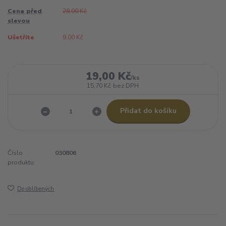
Cena před
28,00 Kč
slevou
Ušetříte
9,00 Kč
19,00 Kč
/
ks
15,70 Kč
bez DPH
Přidat do košíku
Číslo
030806
produktu:
Do oblíbených