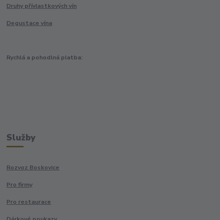
Druhy přívlastkových vín
Degustace vína
Rychlá a pohodlná platba:
Služby
Rozvoz Boskovice
Pro firmy
Pro restaurace
Dárkové poukazy