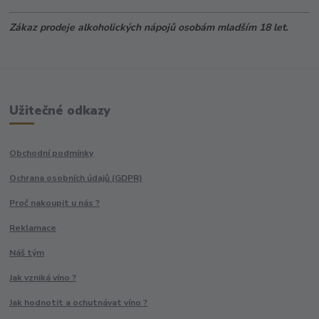
Zákaz prodeje alkoholických nápojů osobám mladším 18 let.
Užitečné odkazy
Obchodní podmínky
Ochrana osobních údajů (GDPR)
Proč nakoupit u nás ?
Reklamace
Náš tým
Jak vzniká víno ?
Jak hodnotit a ochutnávat víno ?