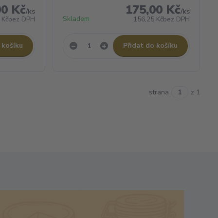
00 Kč
175,00 Kč
/
ks
/
ks
Skladem
 Kč
bez DPH
156,25 Kč
bez DPH
 košíku
Přidat do košíku
strana
z 1