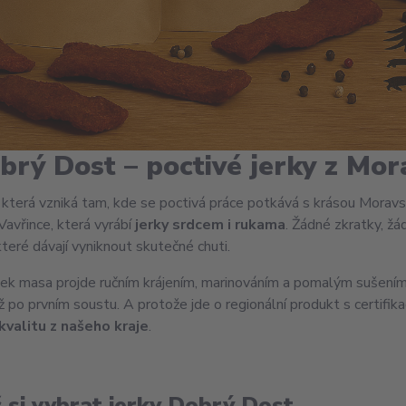
brý Dost – poctivé jerky z Mo
, která vzniká tam, kde se poctivá práce potkává s krásou Morav
Vavřince, která vyrábí
jerky srdcem i rukama
. Žádné zkratky, žá
které dávají vyniknout skutečné chuti.
ek masa projde ručním krájením, marinováním a pomalým sušením
ž po prvním soustu. A protože jde o regionální produkt s certifika
kvalitu z našeho kraje
.
 si vybrat jerky Dobrý Dost