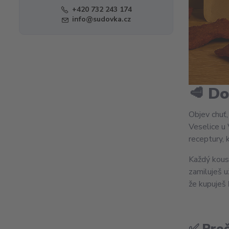
+420 732 243 174
info@sudovka.cz
🥩
Do
Objev chuť
Veselice u 
receptury, 
Každý kous
zamiluješ u
že kupuješ
✅
Proč