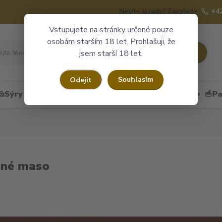
Nevíte si rady? Zavolejte.
+4
Vstupujete na stránky určené pouze
osobám starším 18 let. Prohlašuji, že
Hledat
jsem starší 18 let.
Souhlasím
Odejít
🧀Sýry
🍷Portské
🎁Dárkové obaly
🥣Pa
ené maso