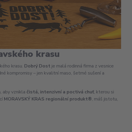
ravského krasu
ského krasu.
Dobrý Dost
je malá rodinná firma z vesnice
dné kompromisy – jen kvalitní maso, šetrné sušení a
, aby vznikla
čistá, intenzivní a poctivá chuť
, kterou si
cí
MORAVSKÝ KRAS regionální produkt®
, máš jistotu,