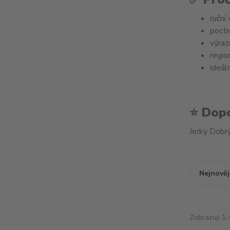
ruční
pocti
výraz
regio
ideáln
⭐
Dopo
Jerky Dobrý
Nejnověj
Zobrazuji 1-