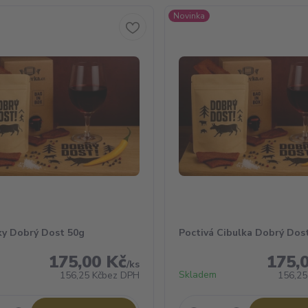
Novinka
ky Dobrý Dost 50g
Poctivá Cibulka Dobrý Dos
175,00 Kč
175,
/
ks
Skladem
156,25 Kč
bez DPH
156,25