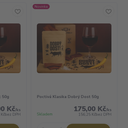
Novinka
t 50g
Poctivá Klasika Dobrý Dost 50g
00 Kč
175,00 Kč
/
ks
/
ks
Skladem
 Kč
bez DPH
156,25 Kč
bez DPH