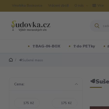
Vinotéka Boskovice
Vrácení zboží
O nás
Více
🍷BAG-IN-BOX
🍷do PETky
🥩Sušené maso
🥩Suš
Cena:
Kč
Kč