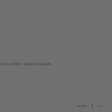
ní s přáteli i dárkový balíček.
strana
z 1