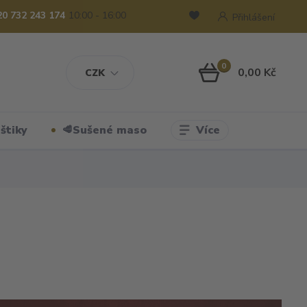
20 732 243 174
10:00 - 16:00
Přihlášení
0
0,00 Kč
CZK
Více
štiky
🥩Sušené maso