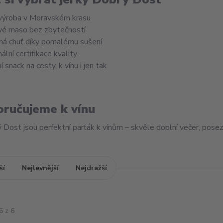
 výroba v Moravském krasu
vé maso bez zbytečností
ná chuť díky pomalému sušení
nální certifikace kvality
í snack na cesty, k vínu i jen tak
ručujeme k vínu
 Dost jsou perfektní parťák k vínům – skvěle doplní večer, poseze
ší
Nejlevnější
Nejdražší
6 z 6