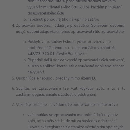
dobu neprodloužíte. K prodloužení dochází aktivním
využíváním uživatelského účtu, čili při každém přihlášení
do uživatelského účtu
nabídnutí pohodlnějšího nákupního zážitku
Zpracování osobních údajů je prováděno Správcem osobních
údajů, osobní údaje však mohou zpracovávat i tito zpracovatelé:
Poskytovatel služby Eshop-rychle, provozované
společností Golemos s.r.o., sídlem Zátkovo nábřeží
448/73, 370 01, České Budějovice
Případně další poskytovatelé zpracovatelských softwarů,
služeb a aplikací, které však v současné době společnost
nevyužívá.
Osobní údaje nebudou předány mimo území EU.
Souhlas se zpracováním lze vzít kdykoliv zpět, a to a to
zasláním dopisu, emailu s žádostí o odstranění.
Vezměte, prosíme, na vědomí, že podle Nařízení máte právo:
vzít souhlas se zpracováním osobních údajů kdykoliv
zpět, toto zpětvzetí bude mít za následek odstranění
uživatelské registrace z databáze včetně s tím spojených