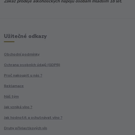
Zákaz prodeje alkoholických nápojů osobám mladším 18 let.
Užitečné odkazy
Obchodní podmínky
Ochrana osobních údajů (GDPR)
Proč nakoupit u nás ?
Reklamace
Náš tým
Jak vzniká víno ?
Jak hodnotit a ochutnávat víno ?
Druhy přívlastkových vín