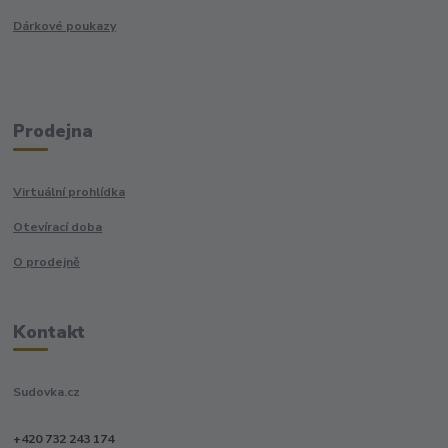
Dárkové poukazy
Prodejna
Virtuální prohlídka
Otevírací doba
O prodejně
Kontakt
Sudovka.cz
+420 732 243 174