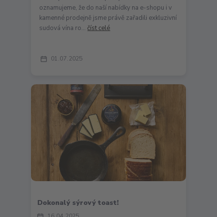
oznamujeme, že do naší nabídky na e-shopu i v
kamenné prodejně jsme právě zařadili exkluzivní
sudová vína ro...
číst celé
01
07
2025
Dokonalý sýrový toast!
16
04
2025