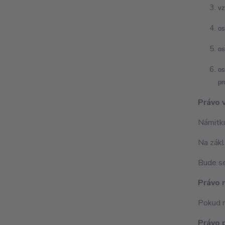
vz
os
os
os
pr
Právo 
Námitku
Na zákl
Bude se
Právo 
Pokud n
Právo 