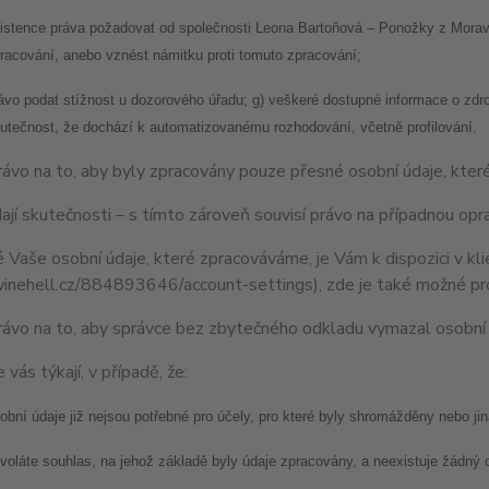
istence práva požadovat od společnosti Leona Bartoňová – Ponožky z Mora
racování, anebo vznést námitku proti tomuto zpracování;
ávo podat stížnost u dozorového úřadu; g) veškeré dostupné informace o zdro
utečnost, že dochází k automatizovanému rozhodování, včetně profilování.
ávo na to, aby byly zpracovány pouze přesné osobní údaje, kter
ají skutečnosti – s tímto zároveň souvisí právo na případnou op
 Vaše osobní údaje, které zpracováváme, je Vám k dispozici v k
nehell.cz/884893646/account-settings), zde je také možné pro
ávo na to, aby správce bez zbytečného odkladu vymazal osobní 
 vás týkají, v případě, že:
obní údaje již nejsou potřebné pro účely, pro které byly shromážděny nebo ji
voláte souhlas, na jehož základě byly údaje zpracovány, a neexistuje žádný 