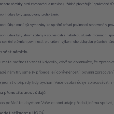
nesete námitky proti zpracování a neexistují žádné převažující oprávněné d
obní údaje byly zpracovány protiprávně;
obní údaje musí být vymazány ke splnění právní povinnosti stanovené v prá
obní údaje byly shromážděny v souvislosti s nabídkou služeb informační spo
o splnění právních povinností, pro určení, výkon nebo obhajobu právních nár
vznést námitku
 máte možnost vznést kdykoliv, když se domníváte, že zpracování
adě námitky jsme (v případě její oprávněnosti) povinni zpracování
 jednat o případy, kdy bychom Vaše osobní údaje zpracovávali z 
na přenositelnost údajů
ás požádáte, abychom Vaše osobní údaje předali jinému správci,
podat stížnost u ÚOOÚ