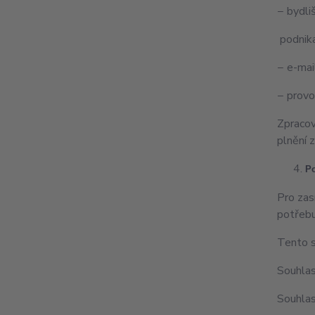
− bydli
podnik
− e-mai
− provo
Zpracov
plnění z
Po
Pro zas
potřeb
Tento s
Souhlas
Souhlas