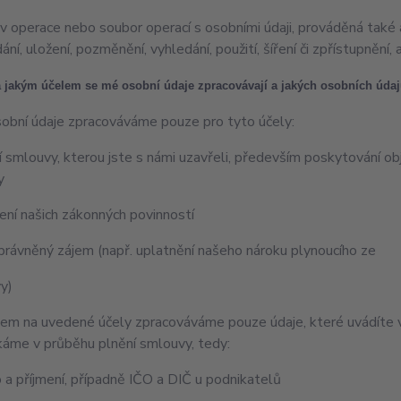
iv operace nebo soubor operací s osobními údaji, prováděná také
ní, uložení, pozměnění, vyhledání, použití, šíření či zpřístupnění,
 jakým účelem se mé osobní údaje zpracovávají a jakých osobních údaj
obní údaje zpracováváme pouze pro tyto účely:
í smlouvy, kterou jste s námi uzavřeli, především poskytování ob
y
ení našich zákonných povinností
právněný zájem (např. uplatnění našeho nároku plynoucího ze
y)
em na uvedené účely zpracováváme pouze údaje, které uvádíte v
káme v průběhu plnění smlouvy, tedy:
 a příjmení, případně IČO a DIČ u podnikatelů