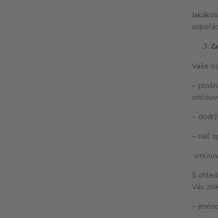
Jakákol
uspořádá
Za
Vaše os
− plněn
smlouv
− dodrž
− náš o
smlouv
S ohled
Vás zís
− jméno