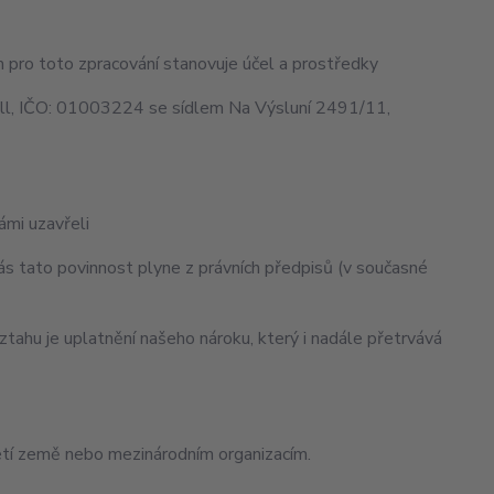
 pro toto zpracování stanovuje účel a prostředky
ll, IČO: 01003224 se sídlem Na Výsluní 2491/11,
ámi uzavřeli
ás tato povinnost plyne z právních předpisů (v současné
tahu je uplatnění našeho nároku, který i nadále přetrvává
tí země nebo mezinárodním organizacím.