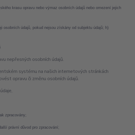
vského krasu opravu nebo výmaz osobních údajů nebo omezení jejich
ji osobních údajů, pokud nejsou získány od subjektu údajů; h)
é
ravu nepřesných osobních údajů.
lientském systému na našich internetových stránkách
vést opravu či změnu osobních údajů.
údaje,
nak zpracovány;
další právní důvod pro zpracování;