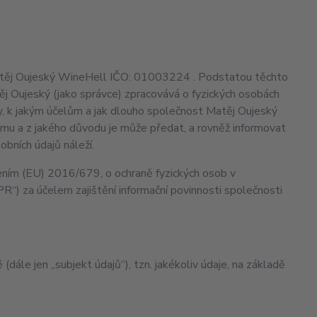
Matěj Oujeský WineHell IČO: 01003224 . Podstatou těchto
ěj Oujeský (jako správce) zpracovává o fyzických osobách
nty, k jakým účelům a jak dlouho společnost Matěj Oujeský
omu a z jakého důvodu je může předat, a rovněž informovat
obních údajů náleží.
zením (EU) 2016/679, o ochraně fyzických osob v
PR“) za účelem zajištění informační povinnosti společnosti
dále jen „subjekt údajů“), tzn. jakékoliv údaje, na základě