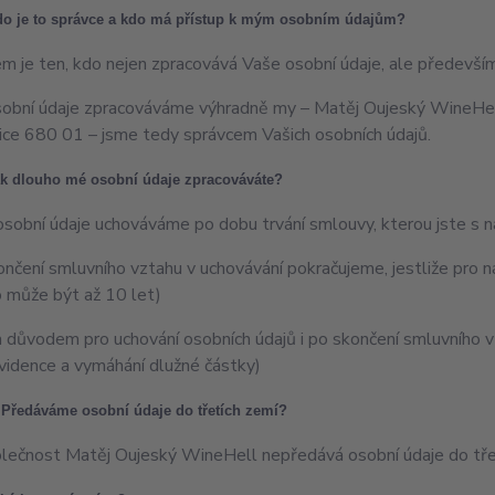
do je to správce a kdo má přístup k mým osobním údajům?
m je ten, kdo nejen zpracovává Vaše osobní údaje, ale především
obní údaje zpracováváme výhradně my – Matěj Oujeský WineHe
ce 680 01 – jsme tedy správcem Vašich osobních údajů.
k dlouho mé osobní údaje zpracováváte?
osobní údaje uchováváme po dobu trvání smlouvy, kterou jste s n
ončení smluvního vztahu v uchovávání pokračujeme, jestliže pro n
 může být až 10 let)
m důvodem pro uchování osobních údajů i po skončení smluvního vz
evidence a vymáhání dlužné částky)
 Předáváme osobní údaje do třetích zemí?
lečnost Matěj Oujeský WineHell nepředává osobní údaje do tře