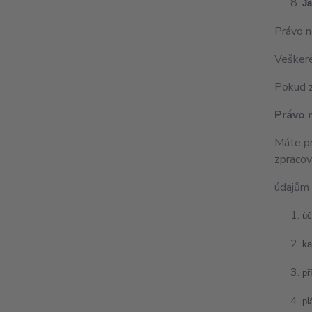
Ja
Právo n
Veškeré
Pokud z
Právo 
Máte pr
zpracov
údajům 
úč
ka
př
pl