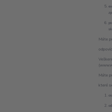
ex
zp
pr
sk
Máte pr
odpovíd
Veškeré
(www.wi
Máte pr
které se
os
od