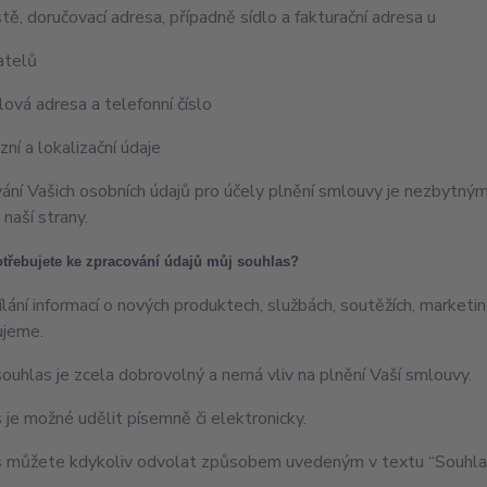
ště, doručovací adresa, případně sídlo a fakturační adresa u
atelů
lová adresa a telefonní číslo
zní a lokalizační údaje
ání Vašich osobních údajů pro účely plnění smlouvy je nezbytn
 naší strany.
třebujete ke zpracování údajů můj souhlas?
ílání informací o nových produktech, službách, soutěžích, marketi
ujeme.
ouhlas je zcela dobrovolný a nemá vliv na plnění Vaší smlouvy.
 je možné udělit písemně či elektronicky.
 můžete kdykoliv odvolat způsobem uvedeným v textu “Souhlasu