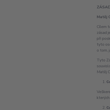
ZÁSAD
Matěj 
Cílem t
zásad j
při pos
tyto os
o tom, 
Tyto Zá
souvisl
Matěj O
Co
Veškeré
kterých
Co