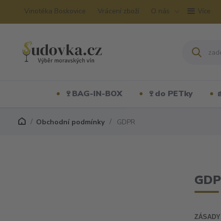
Vinotéka Boskovice
Vrácení zboží
O nás
Více
🍷BAG-IN-BOX
🍷do PETky
Obchodní podmínky
GDPR
GD
ZÁSADY