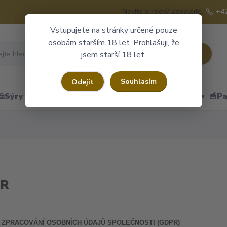
Nevíte si rady? Zavolejte.
+4
Vstupujete na stránky určené pouze
osobám starším 18 let. Prohlašuji, že
Hledat
jsem starší 18 let.
Souhlasím
Odejít
🧀Sýry
🍷Portské
🎁Dárkové obaly
🥣Pa
PR
 ZPRACOVÁNÍ OSOBNÍCH ÚDAJŮ SPOLEČNOSTI (GDPR)