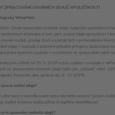
Y ZPRACOVÁNÍ OSOBNÍCH ÚDAJŮ SPOLEČNOSTI
Oujeský WineHell
ěchto Zásad zpracování osobních údajů vydaných společností 
e poskytnout informace o tom, jaké osobní údaje společnost Mat
kytování služeb, prodeji zboží a kontaktech s potenciálními klie
obní údaje v souladu s platnými právními předpisy zpracovává, k
jaká práva fyzickým osobám v souvislosti se zpracováním jejich os
sady jsou účinné od 25. 5. 2018 a jsou vydány v souladu s naří
osti se zpracováním osobních údajů (dále jen „nařízení“ nebo „GD
ujeský WineHell jako správce dle čl. 13 GDPR.
 jsou to osobní údaje?
 informace o identifikované nebo identifikovatelné fyzické osobě (
 je možné fyzickou osobu přímo či nepřímo identifikovat.
 je to zpracování osobních údajů?