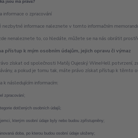
ká jsou má práva?
a informace o zpracování
 nezbytné informace naleznete v tomto informačním memorand
de nenaleznete to, co hledáte, můžete se na nás obrátit prostř
na přístup k mým osobním údajům, jejich opravu či výmaz
ávo získat od společnosti Matěj Oujeský WineHell potvrzení, zda 
ávány, a pokud je tomu tak, máte právo získat přístup k těmto 
a k následujícím informacím:
el zpracování;
tegorie dotčených osobních údajů;
íjemci, kterým osobní údaje byly nebo budou zpřístupněny;
ánovaná doba, po kterou budou osobní údaje uloženy;