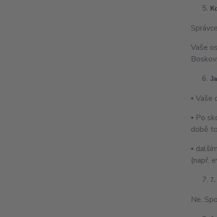
K
Správce
Vaše os
Boskovi
Ja
▪ Vaše 
▪ Po sk
době to
▪ další
(např. 
7
.
Ne. Spo