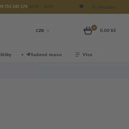
20 732 243 174
10:00 - 16:00
Přihlášení
0
0,00 Kč
CZK
Více
štiky
🥩Sušené maso