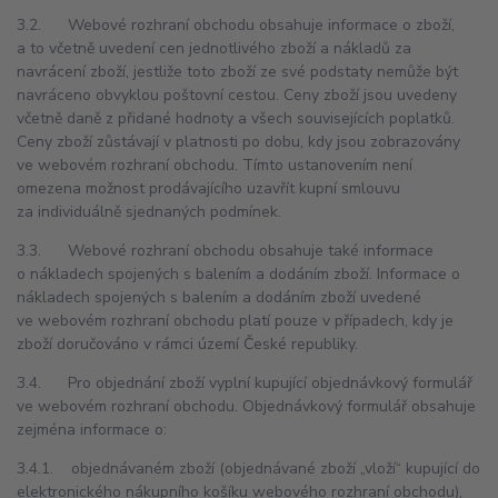
3.2. Webové rozhraní obchodu obsahuje informace o zboží,
a to včetně uvedení cen jednotlivého zboží a nákladů za
navrácení zboží, jestliže toto zboží ze své podstaty nemůže být
navráceno obvyklou poštovní cestou. Ceny zboží jsou uvedeny
včetně daně z přidané hodnoty a všech souvisejících poplatků.
Ceny zboží zůstávají v platnosti po dobu, kdy jsou zobrazovány
ve webovém rozhraní obchodu. Tímto ustanovením není
omezena možnost prodávajícího uzavřít kupní smlouvu
za individuálně sjednaných podmínek.
3.3. Webové rozhraní obchodu obsahuje také informace
o nákladech spojených s balením a dodáním zboží. Informace o
nákladech spojených s balením a dodáním zboží uvedené
ve webovém rozhraní obchodu platí pouze v případech, kdy je
zboží doručováno v rámci území České republiky.
3.4. Pro objednání zboží vyplní kupující objednávkový formulář
ve webovém rozhraní obchodu. Objednávkový formulář obsahuje
zejména informace o:
3.4.1. objednávaném zboží (objednávané zboží „vloží“ kupující do
elektronického nákupního košíku webového rozhraní obchodu),