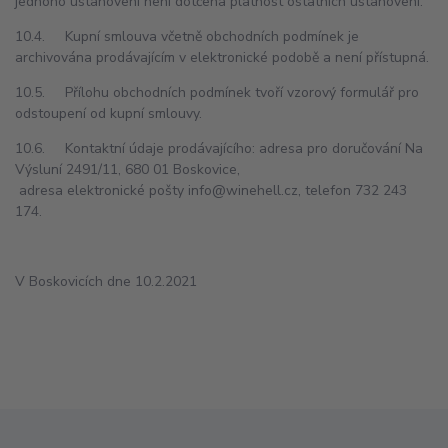
jednoho ustanovení není dotčena platnost ostatních ustanovení.
10.4. Kupní smlouva včetně obchodních podmínek je
archivována prodávajícím v elektronické podobě a není přístupná.
10.5. Přílohu obchodních podmínek tvoří vzorový formulář pro
odstoupení od kupní smlouvy.
10.6. Kontaktní údaje prodávajícího: adresa pro doručování Na
Výsluní 2491/11, 680 01 Boskovice,
adresa elektronické pošty info@winehell.cz, telefon 732 243
174.
V Boskovicích dne 10.2.2021