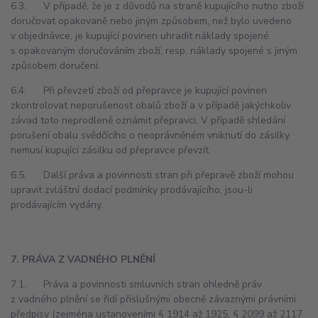
6.3. V případě, že je z důvodů na straně kupujícího nutno zboží
doručovat opakovaně nebo jiným způsobem, než bylo uvedeno
v objednávce, je kupující povinen uhradit náklady spojené
s opakovaným doručováním zboží, resp. náklady spojené s jiným
způsobem doručení.
6.4. Při převzetí zboží od přepravce je kupující povinen
zkontrolovat neporušenost obalů zboží a v případě jakýchkoliv
závad toto neprodleně oznámit přepravci. V případě shledání
porušení obalu svědčícího o neoprávněném vniknutí do zásilky
nemusí kupující zásilku od přepravce převzít.
6.5. Další práva a povinnosti stran při přepravě zboží mohou
upravit zvláštní dodací podmínky prodávajícího, jsou-li
prodávajícím vydány.
7. PRÁVA Z VADNÉHO PLNĚNÍ
7.1. Práva a povinnosti smluvních stran ohledně práv
z vadného plnění se řídí příslušnými obecně závaznými právními
předpisy (zejména ustanoveními § 1914 až 1925, § 2099 až 2117