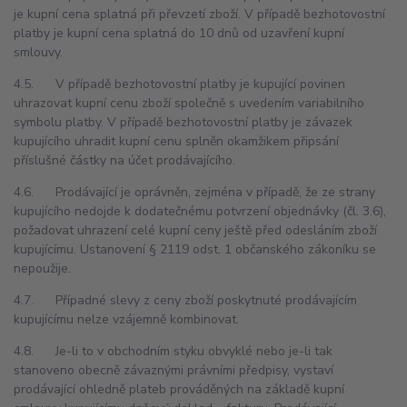
je kupní cena splatná při převzetí zboží. V případě bezhotovostní
platby je kupní cena splatná do 10 dnů od uzavření kupní
smlouvy.
4.5. V případě bezhotovostní platby je kupující povinen
uhrazovat kupní cenu zboží společně s uvedením variabilního
symbolu platby. V případě bezhotovostní platby je závazek
kupujícího uhradit kupní cenu splněn okamžikem připsání
příslušné částky na účet prodávajícího.
4.6. Prodávající je oprávněn, zejména v případě, že ze strany
kupujícího nedojde k dodatečnému potvrzení objednávky (čl. 3.6),
požadovat uhrazení celé kupní ceny ještě před odesláním zboží
kupujícímu. Ustanovení § 2119 odst. 1 občanského zákoníku se
nepoužije.
4.7. Případné slevy z ceny zboží poskytnuté prodávajícím
kupujícímu nelze vzájemně kombinovat.
4.8. Je-li to v obchodním styku obvyklé nebo je-li tak
stanoveno obecně závaznými právními předpisy, vystaví
prodávající ohledně plateb prováděných na základě kupní