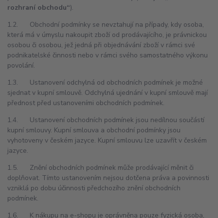
rozhraní obchodu“
).
1.2. Obchodní podmínky se nevztahují na případy, kdy osoba,
která má v úmyslu nakoupit zboží od prodávajícího, je právnickou
osobou či osobou, jež jedná při objednávání zboží v rámci své
podnikatelské činnosti nebo v rámci svého samostatného výkonu
povolání.
1.3. Ustanovení odchylná od obchodních podmínek je možné
sjednat v kupní smlouvě. Odchylná ujednání v kupní smlouvě mají
přednost před ustanoveními obchodních podmínek.
1.4. Ustanovení obchodních podmínek jsou nedílnou součástí
kupní smlouvy. Kupní smlouva a obchodní podmínky jsou
vyhotoveny v českém jazyce. Kupní smlouvu lze uzavřít v českém
jazyce.
1.5. Znění obchodních podmínek může prodávající měnit či
doplňovat. Tímto ustanovením nejsou dotčena práva a povinnosti
vzniklá po dobu účinnosti předchozího znění obchodních
podmínek.
1.6. K nákupu na e-shopu je oprávněna pouze fyzická osoba,