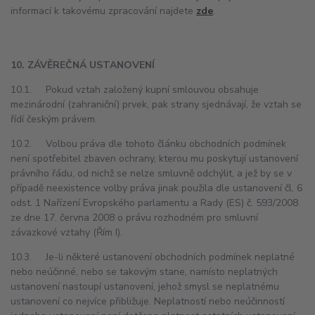
informací k takovému zpracování najdete
zde
.
10. ZÁVĚREČNÁ USTANOVENÍ
10.1. Pokud vztah založený kupní smlouvou obsahuje
mezinárodní (zahraniční) prvek, pak strany sjednávají, že vztah se
řídí českým právem.
10.2. Volbou práva dle tohoto článku obchodních podmínek
není spotřebitel zbaven ochrany, kterou mu poskytují ustanovení
právního řádu, od nichž se nelze smluvně odchýlit, a jež by se v
případě neexistence volby práva jinak použila dle ustanovení čl. 6
odst. 1 Nařízení Evropského parlamentu a Rady (ES) č. 593/2008
ze dne 17. června 2008 o právu rozhodném pro smluvní
závazkové vztahy (Řím I).
10.3. Je-li některé ustanovení obchodních podmínek neplatné
nebo neúčinné, nebo se takovým stane, namísto neplatných
ustanovení nastoupí ustanovení, jehož smysl se neplatnému
ustanovení co nejvíce přibližuje. Neplatností nebo neúčinností