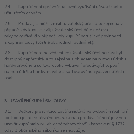
2.4. Kupující není oprávněn umožnit využívání uživatelského
účtu třetím osobám.
2.5. Prodávající může zrušit uživatelský účet, a to zejména v
případě, kdy kupující svůj uživatelský účet déle než dva
roky nevyužívá, či v případě, kdy kupující poruší své povinnosti
z kupní smlouvy (včetně obchodních podmínek).
2.6. Kupující bere na vědomí, že uživatelský účet nemusí být
dostupný nepřetržitě, a to zejména s ohledem na nutnou údržbu
hardwarového a softwarového vybavení prodávajícího, popř.
nutnou údržbu hardwarového a softwarového vybavení třetích
osob.
3. UZAVŘENÍ KUPNÍ SMLOUVY
3.1. Veškerá prezentace zboží umístěná ve webovém rozhraní
obchodu je informativního charakteru a prodávající není povinen
uzavřít kupní smlouvu ohledně tohoto zboží. Ustanovení § 1732
odst. 2 občanského zákoníku se nepoužije.