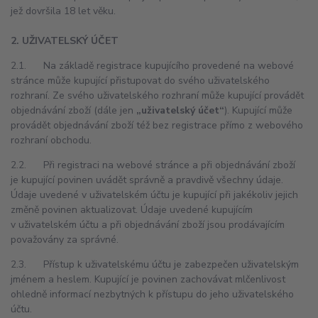
jež dovršila 18 let věku.
2. UŽIVATELSKÝ ÚČET
2.1. Na základě registrace kupujícího provedené na webové
stránce může kupující přistupovat do svého uživatelského
rozhraní. Ze svého uživatelského rozhraní může kupující provádět
objednávání zboží (dále jen
„uživatelský účet“
). Kupující může
provádět objednávání zboží též bez registrace přímo z webového
rozhraní obchodu.
2.2. Při registraci na webové stránce a při objednávání zboží
je kupující povinen uvádět správně a pravdivě všechny údaje.
Údaje uvedené v uživatelském účtu je kupující při jakékoliv jejich
změně povinen aktualizovat. Údaje uvedené kupujícím
v uživatelském účtu a při objednávání zboží jsou prodávajícím
považovány za správné.
2.3. Přístup k uživatelskému účtu je zabezpečen uživatelským
jménem a heslem. Kupující je povinen zachovávat mlčenlivost
ohledně informací nezbytných k přístupu do jeho uživatelského
účtu.