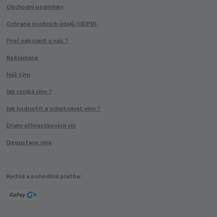
Obchodní podmínky
Ochrana osobních údajů (GDPR)
Proč nakoupit u nás ?
Reklamace
Náš tým
Jak vzniká víno ?
Jak hodnotit a ochutnávat víno ?
Druhy přívlastkových vín
Degustace vína
Rychlá a pohodlná platba: