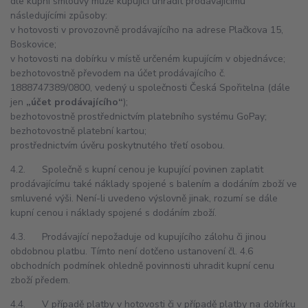
dle kupní smlouvy může kupující uhradit prodávajícímu
následujícími způsoby:
v hotovosti v provozovně prodávajícího na adrese Plačkova 15,
Boskovice;
v hotovosti na dobírku v místě určeném kupujícím v objednávce;
bezhotovostně převodem na účet prodávajícího č.
1888747389/0800, vedený u společnosti Česká Spořitelna (dále
jen
„účet prodávajícího“
);
bezhotovostně prostřednictvím platebního systému GoPay;
bezhotovostně platební kartou;
prostřednictvím úvěru poskytnutého třetí osobou.
4.2. Společně s kupní cenou je kupující povinen zaplatit
prodávajícímu také náklady spojené s balením a dodáním zboží ve
smluvené výši. Není-li uvedeno výslovně jinak, rozumí se dále
kupní cenou i náklady spojené s dodáním zboží.
4.3. Prodávající nepožaduje od kupujícího zálohu či jinou
obdobnou platbu. Tímto není dotčeno ustanovení čl. 4.6
obchodních podmínek ohledně povinnosti uhradit kupní cenu
zboží předem.
4.4. V případě platby v hotovosti či v případě platby na dobírku