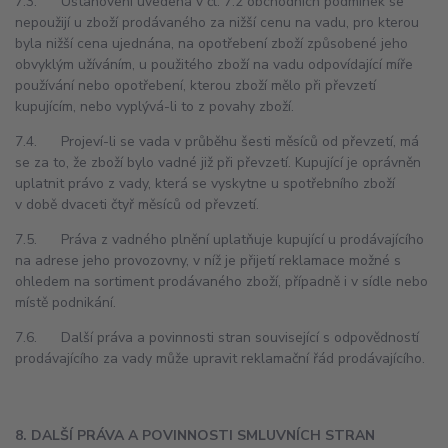
7.3. Ustanovení uvedená v čl. 7.2 obchodních podmínek se
nepoužijí u zboží prodávaného za nižší cenu na vadu, pro kterou
byla nižší cena ujednána, na opotřebení zboží způsobené jeho
obvyklým užíváním, u použitého zboží na vadu odpovídající míře
používání nebo opotřebení, kterou zboží mělo při převzetí
kupujícím, nebo vyplývá-li to z povahy zboží.
7.4. Projeví-li se vada v průběhu šesti měsíců od převzetí, má
se za to, že zboží bylo vadné již při převzetí. Kupující je oprávněn
uplatnit právo z vady, která se vyskytne u spotřebního zboží
v době dvaceti čtyř měsíců od převzetí.
7.5. Práva z vadného plnění uplatňuje kupující u prodávajícího
na adrese jeho provozovny, v níž je přijetí reklamace možné s
ohledem na sortiment prodávaného zboží, případně i v sídle nebo
místě podnikání.
7.6. Další práva a povinnosti stran související s odpovědností
prodávajícího za vady může upravit reklamační řád prodávajícího.
8. DALŠÍ PRÁVA A POVINNOSTI SMLUVNÍCH STRAN