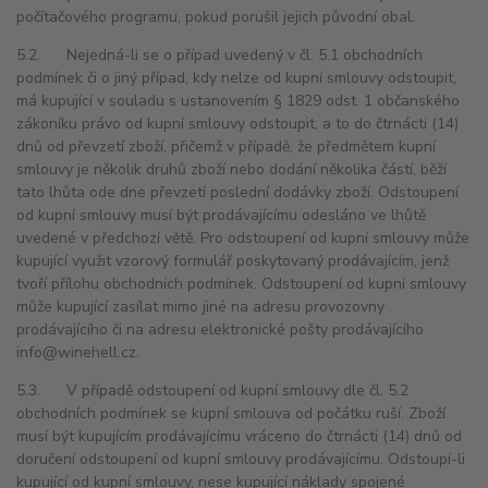
počítačového programu, pokud porušil jejich původní obal.
5.2. Nejedná-li se o případ uvedený v čl. 5.1 obchodních
podmínek či o jiný případ, kdy nelze od kupní smlouvy odstoupit,
má kupující v souladu s ustanovením § 1829 odst. 1 občanského
zákoníku právo od kupní smlouvy odstoupit, a to do čtrnácti (14)
dnů od převzetí zboží, přičemž v případě, že předmětem kupní
smlouvy je několik druhů zboží nebo dodání několika částí, běží
tato lhůta ode dne převzetí poslední dodávky zboží. Odstoupení
od kupní smlouvy musí být prodávajícímu odesláno ve lhůtě
uvedené v předchozí větě. Pro odstoupení od kupní smlouvy může
kupující využit vzorový formulář poskytovaný prodávajícím, jenž
tvoří přílohu obchodních podmínek. Odstoupení od kupní smlouvy
může kupující zasílat mimo jiné na adresu provozovny
prodávajícího či na adresu elektronické pošty prodávajícího
info@winehell.cz.
5.3. V případě odstoupení od kupní smlouvy dle čl. 5.2
obchodních podmínek se kupní smlouva od počátku ruší. Zboží
musí být kupujícím prodávajícímu vráceno do čtrnácti (14) dnů od
doručení odstoupení od kupní smlouvy prodávajícímu. Odstoupí-li
kupující od kupní smlouvy, nese kupující náklady spojené