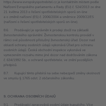
https://www.evropskyspotrebitel.cz je kontaktním místem podle
Nařízení Evropského parlamentu a Rady (EU) č. 524/2013 ze dne
21. května 2013 o řešení spotřebitelských sporů on-line
a o změně nařízení (ES) č. 2006/2004 a směrnice 2009/22/ES
(nařízení o řešení spotřebitelských sporů on-line).
8.6. Prodávající je oprávněn k prodeji zboží na základě
živnostenského oprávnění. Živnostenskou kontrolu provádí v
rámci své působnosti příslušný živnostenský úřad. Dozor nad
oblastí ochrany osobních údajů vykonává Úřad pro ochranu
osobních údajů. Česká obchodní inspekce vykonává ve
vymezeném rozsahu mimo jiné dozor nad dodržováním zákona
č. 634/1992 Sb., o ochraně spotřebitele, ve znění pozdějších
předpisů.
8.7. Kupující tímto přebírá na sebe nebezpečí změny okolností
ve smyslu § 1765 odst. 2 občanského zákoníku.
9. OCHRANA OSOBNÍCH ÚDAJŮ
9.1. Prodávající zpracovává osobní údaje kupujícího. Více