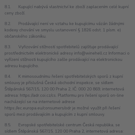
8.1. Kupující nabývá vlastnictví ke zboží zaplacením celé kupní
ceny zboží.
8.2. Prodávající není ve vztahu ke kupujícímu vázán žádnými
kodexy chování ve smyslu ustanovení § 1826 odst. 1 písm. e)
občanského zákoníku.
8.3. Vyřizování stížností spotřebitelů zajišťuje prodávající
prostřednictvím elektronické adresy info@winehell.cz Informaci o
vyřízení stížnosti kupujícího zašle prodávající na elektronickou
adresu kupujícího.
8.4. K mimosoudnímu řešení spotřebitelských sporů z kupní
smlouvy je příslušná Česká obchodní inspekce, se sídlem
Štěpánská 567/15, 120 00 Praha 2, IČ: 000 20 869, internetová
adresa: https://adr.coi.cz/cs. Platformu pro řešení sporů on-line
nacházející se na internetové adrese
https://ec.europa.eu/consumers/odr je možné využít při řešení
sporů mezi prodávajícím a kupujícím z kupní smlouvy.
8.5. Evropské spotřebitelské centrum Česká republika, se
sídlem Štěpánská 567/15, 120 00 Praha 2, internetová adresa: