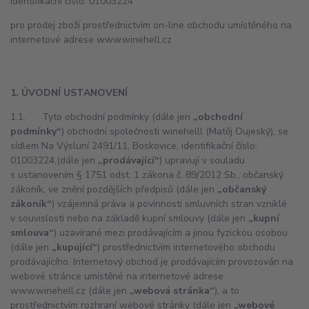
identifikační číslo: 01003224
pro prodej zboží prostřednictvím on-line obchodu umístěného na
internetové adrese www.winehell.cz
1. ÚVODNÍ USTANOVENÍ
1.1. Tyto obchodní podmínky (dále jen
„obchodní
podmínky“
) obchodní společnosti winehelll (Matěj Oujeský), se
sídlem Na Výsluní 2491/11, Boskovice, identifikační číslo:
01003224,(dále jen
„prodávající“
) upravují v souladu
s ustanovením § 1751 odst. 1 zákona č. 89/2012 Sb., občanský
zákoník, ve znění pozdějších předpisů (dále jen
„občanský
zákoník“
) vzájemná práva a povinnosti smluvních stran vzniklé
v souvislosti nebo na základě kupní smlouvy (dále jen
„kupní
smlouva“
) uzavírané mezi prodávajícím a jinou fyzickou osobou
(dále jen
„kupující“
) prostřednictvím internetového obchodu
prodávajícího. Internetový obchod je prodávajícím provozován na
webové stránce umístěné na internetové adrese
www.winehell.cz (dále jen
„webová stránka“
), a to
prostřednictvím rozhraní webové stránky (dále jen
„webové