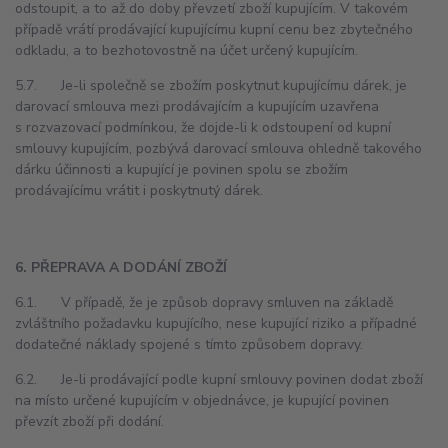
odstoupit, a to až do doby převzetí zboží kupujícím. V takovém
případě vrátí prodávající kupujícímu kupní cenu bez zbytečného
odkladu, a to bezhotovostně na účet určený kupujícím.
5.7. Je-li společně se zbožím poskytnut kupujícímu dárek, je
darovací smlouva mezi prodávajícím a kupujícím uzavřena
s rozvazovací podmínkou, že dojde-li k odstoupení od kupní
smlouvy kupujícím, pozbývá darovací smlouva ohledně takového
dárku účinnosti a kupující je povinen spolu se zbožím
prodávajícímu vrátit i poskytnutý dárek.
6. PŘEPRAVA A DODÁNÍ ZBOŽÍ
6.1. V případě, že je způsob dopravy smluven na základě
zvláštního požadavku kupujícího, nese kupující riziko a případné
dodatečné náklady spojené s tímto způsobem dopravy.
6.2. Je-li prodávající podle kupní smlouvy povinen dodat zboží
na místo určené kupujícím v objednávce, je kupující povinen
převzít zboží při dodání.