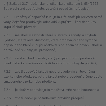
a § 2161 až 2174 občanského zákoníku a zákonem č. 634/1992
Sb., o ochraně spotřebitele, ve znění pozdějších předpisů).
7.2. Prodávající odpovídá kupujícímu, že zboží při převzetí nemá
vady. Zejména prodávající odpovídá kupujícímu, že v době, kdy
kupující zboží převzal:
7.2.1. má zboží vlastnosti, které si strany ujednaly, a chybí-li
ujednání, má takové vlastnosti, které prodávající nebo výrobce
popsal nebo které kupující očekával s ohledem na povahu zboží a
na základě reklamy jimi prováděné,
7.2.2. se zboží hodí k účelu, který pro jeho použití prodávající
uvádí nebo ke kterému se zboží tohoto druhu obvykle používá,
7.2.3. zboží odpovídá jakostí nebo provedením smluvenému
vzorku nebo předloze, byla-li jakost nebo provedení určeno podle
smluveného vzorku nebo předlohy,
7.2.4. je zboží v odpovídajícím množství, míře nebo hmotnosti a
7.2.5. zboží vyhovuje požadavkům právních předpisů.