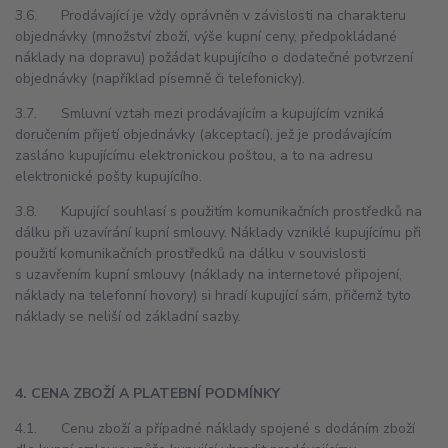
3.6. Prodávající je vždy oprávněn v závislosti na charakteru
objednávky (množství zboží, výše kupní ceny, předpokládané
náklady na dopravu) požádat kupujícího o dodatečné potvrzení
objednávky (například písemně či telefonicky).
3.7. Smluvní vztah mezi prodávajícím a kupujícím vzniká
doručením přijetí objednávky (akceptací), jež je prodávajícím
zasláno kupujícímu elektronickou poštou, a to na adresu
elektronické pošty kupujícího.
3.8. Kupující souhlasí s použitím komunikačních prostředků na
dálku při uzavírání kupní smlouvy. Náklady vzniklé kupujícímu při
použití komunikačních prostředků na dálku v souvislosti
s uzavřením kupní smlouvy (náklady na internetové připojení,
náklady na telefonní hovory) si hradí kupující sám, přičemž tyto
náklady se neliší od základní sazby.
4. CENA ZBOŽÍ A PLATEBNÍ PODMÍNKY
4.1. Cenu zboží a případné náklady spojené s dodáním zboží