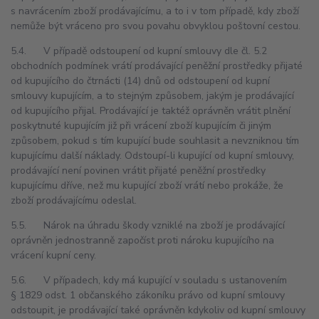
s navrácením zboží prodávajícímu, a to i v tom případě, kdy zboží
nemůže být vráceno pro svou povahu obvyklou poštovní cestou.
5.4. V případě odstoupení od kupní smlouvy dle čl. 5.2
obchodních podmínek vrátí prodávající peněžní prostředky přijaté
od kupujícího do čtrnácti (14) dnů od odstoupení od kupní
smlouvy kupujícím, a to stejným způsobem, jakým je prodávající
od kupujícího přijal. Prodávající je taktéž oprávněn vrátit plnění
poskytnuté kupujícím již při vrácení zboží kupujícím či jiným
způsobem, pokud s tím kupující bude souhlasit a nevzniknou tím
kupujícímu další náklady. Odstoupí-li kupující od kupní smlouvy,
prodávající není povinen vrátit přijaté peněžní prostředky
kupujícímu dříve, než mu kupující zboží vrátí nebo prokáže, že
zboží prodávajícímu odeslal.
5.5. Nárok na úhradu škody vzniklé na zboží je prodávající
oprávněn jednostranně započíst proti nároku kupujícího na
vrácení kupní ceny.
5.6. V případech, kdy má kupující v souladu s ustanovením
§ 1829 odst. 1 občanského zákoníku právo od kupní smlouvy
odstoupit, je prodávající také oprávněn kdykoliv od kupní smlouvy