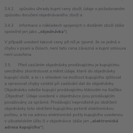
3.4.2. způsobu úhrady kupní ceny zboží, údaje o požadovaném
způsobu doručení objednávaného zboží a
3.4.3. informace o nákladech spojených s dodáním zboží (dále
společně jen jako
„objednávka“
).
V případě uvedení takové ceny, při níž je zjevné, že se jedná o
chybu v psaní a číslech, není tato cena závazná a kupní smlouva
není uzavřena.
3.5. Před zasláním objednávky prodávajícímu je kupujícímu
umožněno zkontrolovat a měnit údaje, které do objednávky
kupující vložil, a to i s ohledem na možnost kupujícího zjišťovat
a opravovat chyby vzniklé při zadávání dat do objednávky.
Objednávku odešle kupující prodávajícímu kliknutím na tlačítko
„Objednat“. Údaje uvedené v objednávce jsou prodávajícím
považovány za správné. Prodávající neprodleně po obdržení
objednávky toto obdržení kupujícímu potvrdí elektronickou
poštou, a to na adresu elektronické pošty kupujícího uvedenou
v uživatelském účtu či v objednávce (dále jen
„elektronická
adresa kupujícího“
).