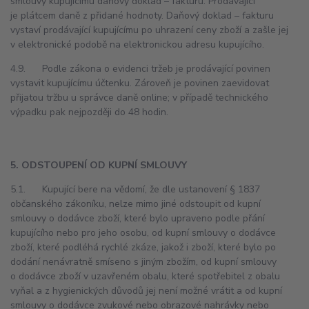
smlouvy kupujícímu daňový doklad – fakturu. Prodávající
je plátcem daně z přidané hodnoty. Daňový doklad – fakturu
vystaví prodávající kupujícímu po uhrazení ceny zboží a zašle jej
v elektronické podobě na elektronickou adresu kupujícího.
4.9. Podle zákona o evidenci tržeb je prodávající povinen
vystavit kupujícímu účtenku. Zároveň je povinen zaevidovat
přijatou tržbu u správce daně online; v případě technického
výpadku pak nejpozději do 48 hodin.
5. ODSTOUPENÍ OD KUPNÍ SMLOUVY
5.1. Kupující bere na vědomí, že dle ustanovení § 1837
občanského zákoníku, nelze mimo jiné odstoupit od kupní
smlouvy o dodávce zboží, které bylo upraveno podle přání
kupujícího nebo pro jeho osobu, od kupní smlouvy o dodávce
zboží, které podléhá rychlé zkáze, jakož i zboží, které bylo po
dodání nenávratně smíseno s jiným zbožím, od kupní smlouvy
o dodávce zboží v uzavřeném obalu, které spotřebitel z obalu
vyňal a z hygienických důvodů jej není možné vrátit a od kupní
smlouvy o dodávce zvukové nebo obrazové nahrávky nebo