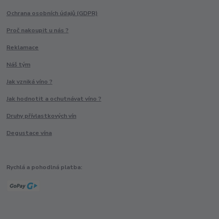
Ochrana osobních údajů (GDPR)
Proč nakoupit u nás ?
Reklamace
Náš tým
Jak vzniká víno ?
Jak hodnotit a ochutnávat víno ?
Druhy přívlastkových vín
Degustace vína
Rychlá a pohodlná platba: