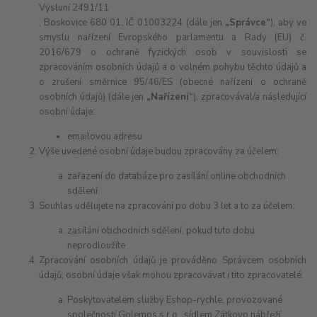
Výsluní 2491/11
, Boskovice 680 01, IČ 01003224 (dále jen
„Správce“
), aby ve
smyslu nařízení Evropského parlamentu a Rady (EU) č.
2016/679 o ochraně fyzických osob v souvislosti se
zpracováním osobních údajů a o volném pohybu těchto údajů a
o zrušení směrnice 95/46/ES (obecné nařízení o ochraně
osobních údajů) (dále jen
„Nařízení“
), zpracovával/a následující
osobní údaje:
emailovou adresu
Výše uvedené osobní údaje budou zpracovány za účelem:
zařazení do databáze pro zasílání online obchodních
sdělení.
Souhlas udělujete na zpracování po dobu 3 let a to za účelem:
zasílání obchodních sdělení, pokud tuto dobu
neprodloužíte
Zpracování osobních údajů je prováděno Správcem osobních
údajů, osobní údaje však mohou zpracovávat i tito zpracovatelé:
Poskytovatelem služby Eshop-rychle, provozované
společností Golemos s.r.o., sídlem Zátkovo nábřeží