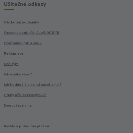
Užitečné odkazy
Obchodní podmínky
Ochrana osobních údajů (GDPR)
Proč nakoupit u nás ?
Reklamace
Náš tým
Jak vzniká víno ?
Jak hodnotit a ochutnávat víno ?
Druhy přívlastkových vín
Degustace vína
Rychlá a pohodlná platba: