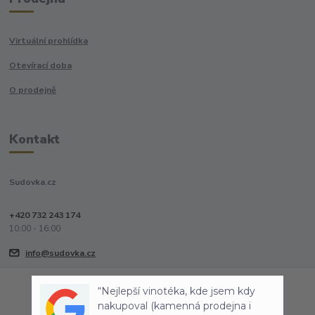
Virtuální prohlídka
Otevírací doba
O prodejně
Kontakt
Sudovka.cz
+420 732 243 174
10:00 - 16:00
info@sudovka.cz
“Nejlepší vinotéka, kde jsem kdy
nakupoval (kamenná prodejna i
Souhlasím
Nastavení