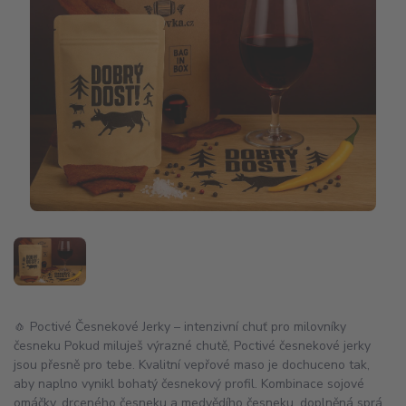
🧄 Poctivé Česnekové Jerky – intenzivní chuť pro milovníky
česneku Pokud miluješ výrazné chutě, Poctivé česnekové jerky
jsou přesně pro tebe. Kvalitní vepřové maso je dochuceno tak,
aby naplno vynikl bohatý česnekový profil. Kombinace sojové
omáčky, drceného česneku a medvědího česneku, doplněná sprá...