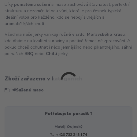
Díky
pomalému sušení
si maso zachovává šťavnatost, perfektní
strukturu a nezaměnitelnou vůni, která je pro česnek typická.
Ideální volba pro každého, kdo se nebojí silnějších a
aromatičtějších chutí.
Všechna naše jerky vznikají
ručně v srdci Moravského krasu
,
kde dbáme na kvalitní suroviny a poctivé řemeslné zpracování. A
pokud chceš ochutnat i něco jemnějšího nebo pikantnějšího, sáhni
po našich
BBQ
nebo
Chilli
jerky!
Zboží zařazeno v kategoriích
🥩Sušené maso
Potřebujete poradit ?
Matěj Oujeský
+420 732 243 174