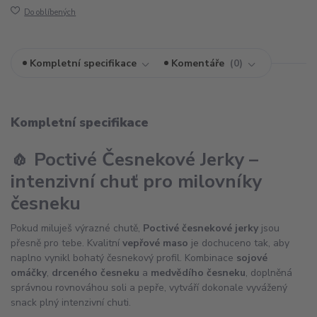
Do oblíbených
Kompletní specifikace
Komentáře
0
Kompletní specifikace
🧄 Poctivé Česnekové Jerky –
intenzivní chuť pro milovníky
česneku
Pokud miluješ výrazné chutě,
Poctivé česnekové jerky
jsou
přesně pro tebe. Kvalitní
vepřové maso
je dochuceno tak, aby
naplno vynikl bohatý česnekový profil. Kombinace
sojové
omáčky
,
drceného česneku
a
medvědího česneku
, doplněná
správnou rovnováhou soli a pepře, vytváří dokonale vyvážený
snack plný intenzivní chuti.