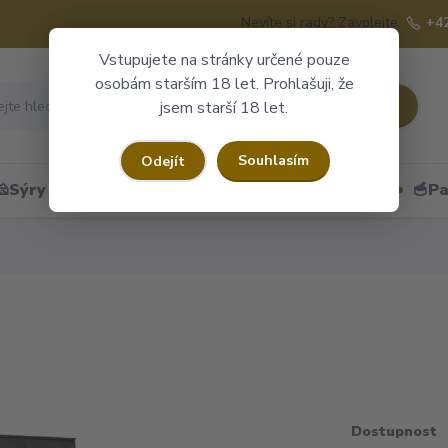
Nevíte si rady? Zavolejte.
+4
Vstupujete na stránky určené pouze
osobám starším 18 let. Prohlašuji, že
Hledat
jsem starší 18 let.
Souhlasím
Odejít
🧀Sýry
🍷Portské
🎁Dárkové obaly
🥣Pa
Dostupnost