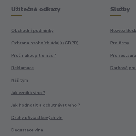
Užitečné odkazy
Služby
Obchodní podmínky
Rozvoz Bosk
Ochrana osobních údajů (GDPR)
Pro firmy
Proč nakoupit u nás ?
Pro restaur
Reklamace
Dárkové po
Náš tým
Jak vzniká víno ?
Jak hodnotit a ochutnávat víno ?
Druhy přívlastkových vín
Degustace vína