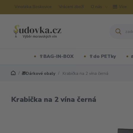
Vinotéka Boskovice
Vrácení zboží
O nás
Více
🍷BAG-IN-BOX
🍷do PETky
🎁Dárkové obaly
Krabička na 2 vína černá
Krabička na 2 vína černá