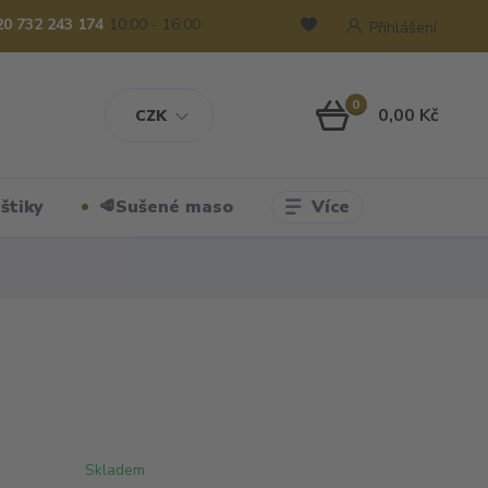
20 732 243 174
10:00 - 16:00
Přihlášení
0
0,00 Kč
CZK
Více
štiky
🥩Sušené maso
Skladem