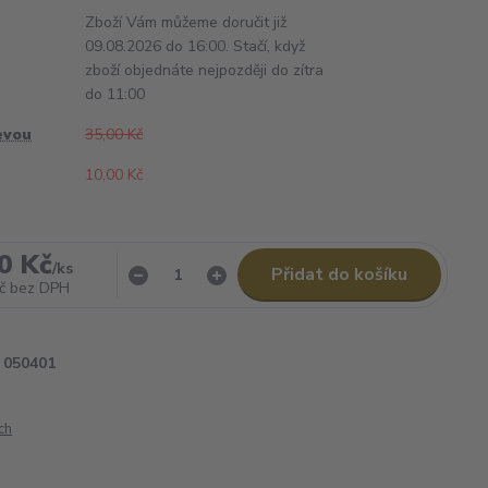
Zboží Vám můžeme doručit již
09.08.2026 do 16:00. Stačí, když
zboží objednáte nejpozději do zítra
do 11:00
evou
35,00 Kč
10,00 Kč
0 Kč
/
ks
Přidat do košíku
č
bez DPH
050401
ch