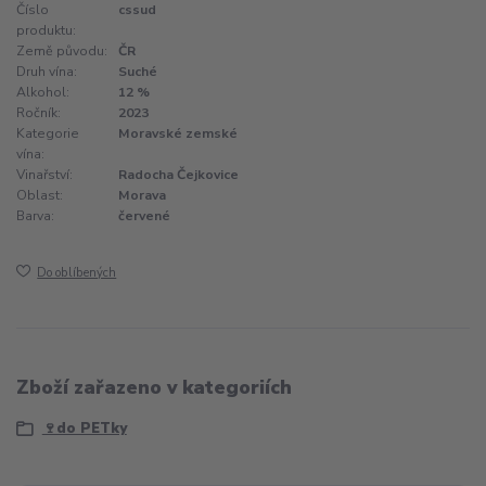
Číslo
cssud
produktu:
Země původu:
ČR
Druh vína:
Suché
Alkohol:
12 %
Ročník:
2023
Kategorie
Moravské zemské
vína:
Vinařství:
Radocha Čejkovice
Oblast:
Morava
Barva:
červené
Do oblíbených
Zboží zařazeno v kategoriích
🍷do PETky