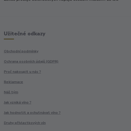
Užitečné odkazy
Obchodní podmínky
Ochrana osobních údajů (GDPR)
Proč nakoupit u nás ?
Reklamace
Náš tým
Jak vzniká víno ?
Jak hodnotit a ochutnávat víno ?
Druhy přívlastkových vín