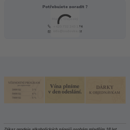
Potřebujete poradit ?
Matěj Oujeský
+420 732 243 174
info@sudovka.cz
Zákaz prodeje alkoholických nápojů osobám mladším 18 let.