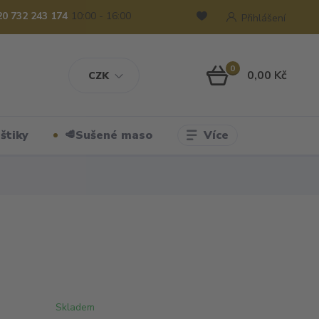
20 732 243 174
10:00 - 16:00
Přihlášení
0
0,00 Kč
CZK
Více
štiky
🥩Sušené maso
Skladem