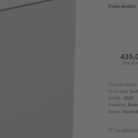
Doba dodání
435,
359,50 
Číslo produktu:
Druh vína:
Suc
Ročník:
2023
Vinařství:
Rado
Barva:
červen
Do oblíbený