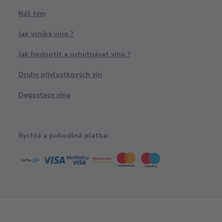
Náš tým
Jak vzniká víno ?
Jak hodnotit a ochutnávat víno ?
Druhy přívlastkových vín
Degustace vína
Rychlá a pohodlná platba: