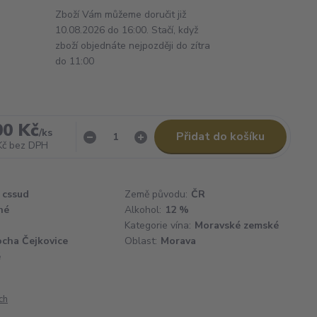
Zboží Vám můžeme doručit již
10.08.2026 do 16:00. Stačí, když
zboží objednáte nejpozději do zítra
do 11:00
00 Kč
/
ks
Přidat do košíku
Kč
bez DPH
cssud
Země původu:
ČR
hé
Alkohol:
12 %
Kategorie vína:
Moravské zemské
cha Čejkovice
Oblast:
Morava
é
ch