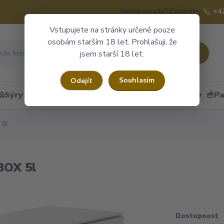
Nevíte si rady? Zavolejte.
+4
Vstupujete na stránky určené pouze
osobám starším 18 let. Prohlašuji, že
Hledat
jsem starší 18 let.
Souhlasím
Odejít
🧀Sýry
🍷Portské
🎁Dárkové obaly
🥣Pa
 5l
BOX 5l
Dostupnost