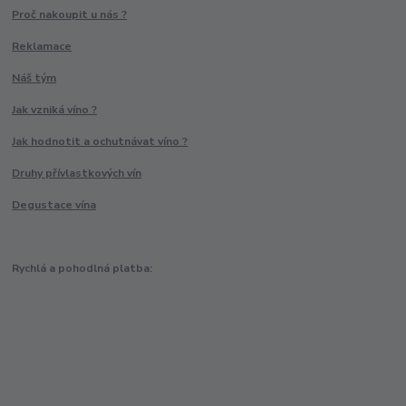
Proč nakoupit u nás ?
Reklamace
Náš tým
Jak vzniká víno ?
Jak hodnotit a ochutnávat víno ?
Druhy přívlastkových vín
Degustace vína
Rychlá a pohodlná platba: