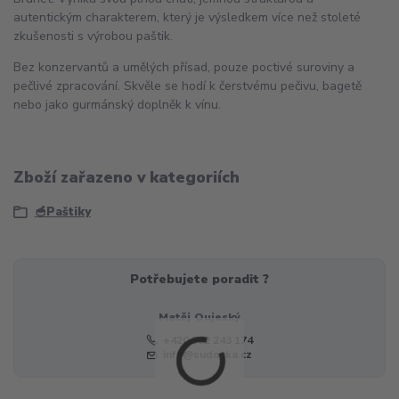
autentickým charakterem, který je výsledkem více než stoleté
zkušenosti s výrobou paštik.
Bez konzervantů a umělých přísad, pouze poctivé suroviny a
pečlivé zpracování. Skvěle se hodí k čerstvému pečivu, bagetě
nebo jako gurmánský doplněk k vínu.
Zboží zařazeno v kategoriích
🥣Paštiky
Potřebujete poradit ?
Matěj Oujeský
+420 732 243 174
info@sudovka.cz