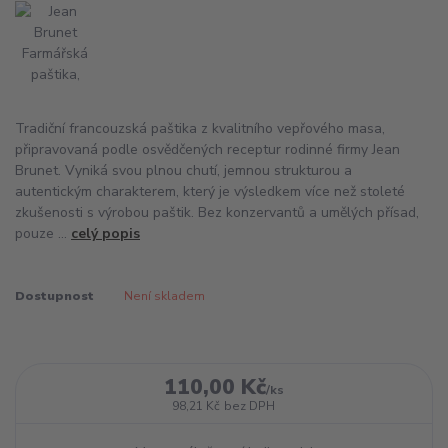
Tradiční francouzská paštika z kvalitního vepřového masa,
připravovaná podle osvědčených receptur rodinné firmy Jean
Brunet. Vyniká svou plnou chutí, jemnou strukturou a
autentickým charakterem, který je výsledkem více než stoleté
zkušenosti s výrobou paštik. Bez konzervantů a umělých přísad,
pouze ...
celý popis
Dostupnost
Není skladem
110,00 Kč
/
ks
98,21 Kč
bez DPH