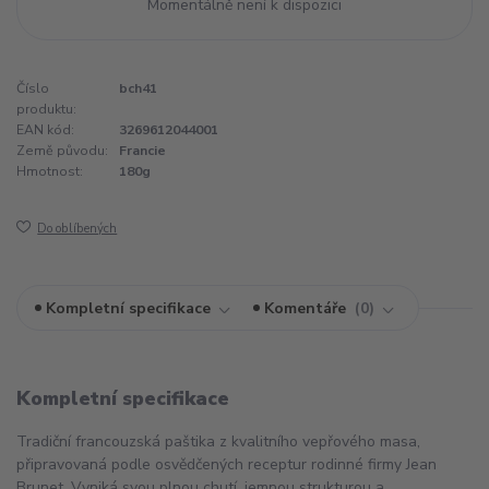
Momentálně není k dispozici
Číslo
bch41
produktu:
EAN kód:
3269612044001
Země původu:
Francie
Hmotnost:
180g
Do oblíbených
Kompletní specifikace
Komentáře
0
Kompletní specifikace
Tradiční francouzská paštika z kvalitního vepřového masa,
připravovaná podle osvědčených receptur rodinné firmy Jean
Brunet. Vyniká svou plnou chutí, jemnou strukturou a