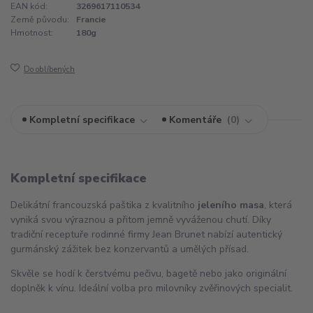
EAN kód:
3269617110534
Země původu:
Francie
Hmotnost:
180g
Do oblíbených
Kompletní specifikace
Komentáře
0
Kompletní specifikace
Delikátní francouzská paštika z kvalitního
jeleního masa
, která
vyniká svou výraznou a přitom jemně vyváženou chutí. Díky
tradiční receptuře rodinné firmy Jean Brunet nabízí autentický
gurmánský zážitek bez konzervantů a umělých přísad.
Skvěle se hodí k čerstvému pečivu, bagetě nebo jako originální
doplněk k vínu. Ideální volba pro milovníky zvěřinových specialit.