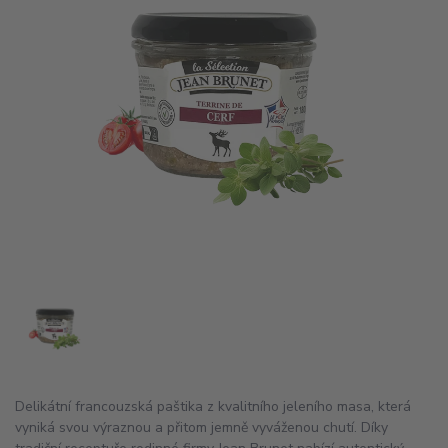
Delikátní francouzská paštika z kvalitního jeleního masa, která
vyniká svou výraznou a přitom jemně vyváženou chutí. Díky