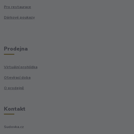
Pro restaurace
Dárkové poukazy
Prodejna
Virtuální prohlídka
Otevírací doba
O prodejně
Kontakt
Sudovka.cz