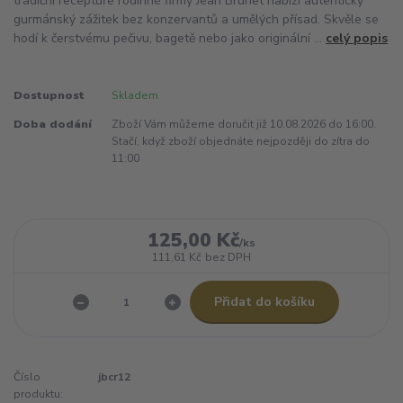
tradiční receptuře rodinné firmy Jean Brunet nabízí autentický
gurmánský zážitek bez konzervantů a umělých přísad. Skvěle se
hodí k čerstvému pečivu, bagetě nebo jako originální ...
celý popis
Dostupnost
Skladem
Doba dodání
Zboží Vám můžeme doručit již 10.08.2026 do 16:00.
Stačí, když zboží objednáte nejpozději do zítra do
11:00
125,00 Kč
/
ks
111,61 Kč
bez DPH
Přidat do košíku
Číslo
jbcr12
produktu: