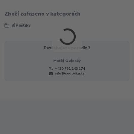
Zboží zařazeno v kategoriích
🥣Paštiky
Potřebujete poradit ?
Matěj Oujeský
+420 732 243 174
info@sudovka.cz