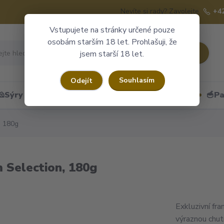
Nevíte si rady? Zavolejte.
+4
Vstupujete na stránky určené pouze
osobám starším 18 let. Prohlašuji, že
Hledat
jsem starší 18 let.
Souhlasím
Odejít
🧀Sýry
🍷Portské
🎁Dárkové obaly
🥣Pa
, 180g
 Selection, 180g
Exkluzivní fr
výraznou chutí