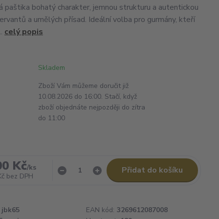
á paštika bohatý charakter, jemnou strukturu a autentickou
ervantů a umělých přísad. Ideální volba pro gurmány, kteří
..
celý popis
Skladem
Zboží Vám můžeme doručit již
10.08.2026 do 16:00. Stačí, když
zboží objednáte nejpozději do zítra
do 11:00
00 Kč
/
ks
Přidat do košíku
Kč
bez DPH
jbk65
EAN kód:
3269612087008