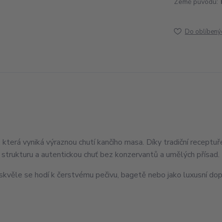
Země původu:
Do oblíbený
, která vyniká výraznou chutí kančího masa. Díky tradiční receptuř
 strukturu a autentickou chuť bez konzervantů a umělých přísad.
– skvěle se hodí k čerstvému pečivu, bagetě nebo jako luxusní do