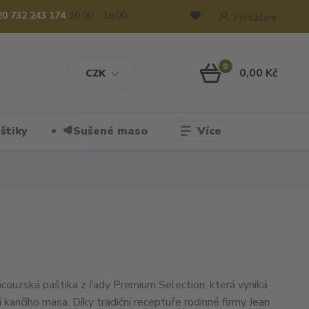
20 732 243 174
10:00 - 16:00
Přihlášení
0
0,00 Kč
CZK
Více
štiky
🥩Sušené maso
ancouzská paštika z řady Premium Selection, která vyniká
 kančího masa. Díky tradiční receptuře rodinné firmy Jean