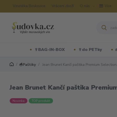
Vinotéka Boskovice
Vrácení zboží
O nás
Více
🍷BAG-IN-BOX
🍷do PETky
🥣Paštiky
Jean Brunet Kančí paštika Premium Selection
Jean Brunet Kančí paštika Premium
Novinka
TOP produkt