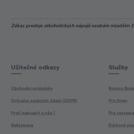
Zákaz prodeje alkoholických nápojů osobám mladším 18
Užitečné odkazy
Služby
Obchodní podmínky
Rozvoz Bosk
Ochrana osobních údajů (GDPR)
Pro firmy
Proč nakoupit u nás ?
Pro restaur
Reklamace
Dárkové po