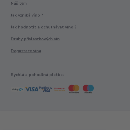
Náš tým
Jak vzniká víno ?
Jak hodnotit a ochutnávat víno ?
Druhy přívlastkových vín
Degustace vína
Rychlá a pohodlná platba:
“Krásná vinotéka s rodinnou tradicí