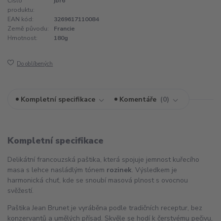
Číslo
jbr6
produktu:
EAN kód:
3269617110084
Země původu:
Francie
Hmotnost:
180g
Do oblíbených
Kompletní specifikace
Komentáře
0
Kompletní specifikace
Delikátní francouzská paštika, která spojuje jemnost kuřecího
masa s lehce nasládlým tónem
rozinek
. Výsledkem je
harmonická chuť, kde se snoubí masová plnost s ovocnou
svěžestí.
Paštika Jean Brunet je vyráběna podle tradičních receptur, bez
konzervantů a umělých přísad. Skvěle se hodí k čerstvému pečivu,