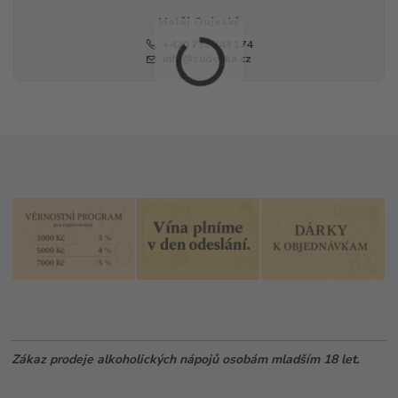
Matěj Oujeský
+420 732 243 174
info@sudovka.cz
Zákaz prodeje alkoholických nápojů osobám mladším 18 let.