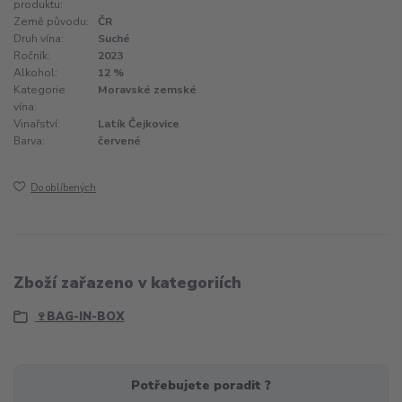
produktu:
Země původu:
ČR
Druh vína:
Suché
Ročník:
2023
Alkohol:
12 %
Kategorie
Moravské zemské
vína:
Vinařství:
Latík Čejkovice
Barva:
červené
Do oblíbených
Zboží zařazeno v kategoriích
🍷BAG-IN-BOX
Potřebujete poradit ?