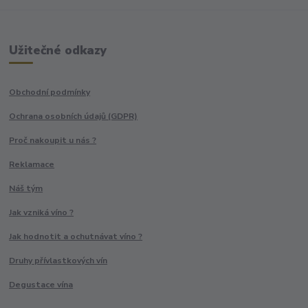
Užitečné odkazy
Obchodní podmínky
Ochrana osobních údajů (GDPR)
Proč nakoupit u nás ?
Reklamace
Náš tým
Jak vzniká víno ?
Jak hodnotit a ochutnávat víno ?
Druhy přívlastkových vín
Degustace vína