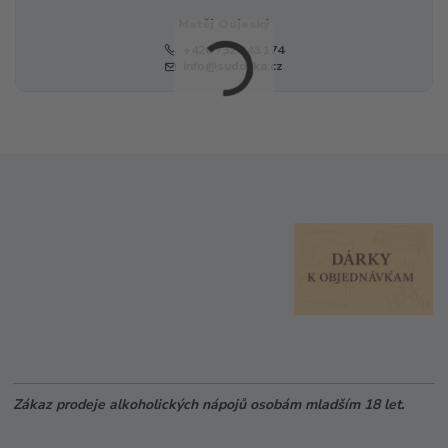
Matěj Oujeský
+420 732 243 174
info@sudovka.cz
Zákaz prodeje alkoholických nápojů osobám mladším 18 let.