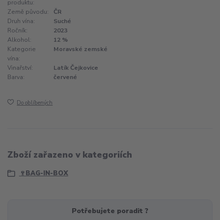
produktu:
Země původu:
ČR
Druh vína:
Suché
Ročník:
2023
Alkohol:
12 %
Kategorie
Moravské zemské
vína:
Vinařství:
Latík Čejkovice
Barva:
červené
Do oblíbených
Zboží zařazeno v kategoriích
🍷BAG-IN-BOX
Potřebujete poradit ?