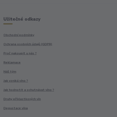
Užitečné odkazy
Obchodní podmínky
Ochrana osobních údajů (GDPR)
Proč nakoupit u nás ?
Reklamace
Náš tým
Jak vzniká víno ?
Jak hodnotit a ochutnávat víno ?
Druhy přívlastkových vín
Degustace vína