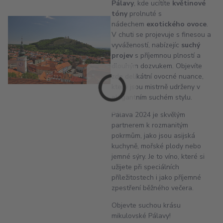
Pálavy
, kde ucítíte
květinové
tóny
prolnuté s
nádechem
exotického ovoce
.
V chuti se projevuje s finesou a
vyvážeností, nabízejíc
suchý
projev
s příjemnou plností a
dlouhým dozvukem. Objevíte
zde delikátní ovocné nuance,
které jsou mistrně udrženy v
elegantním suchém stylu.
Pálava 2024 je skvělým
partnerem k rozmanitým
pokrmům, jako jsou asijská
kuchyně, mořské plody nebo
jemné sýry. Je to víno, které si
užijete při speciálních
příležitostech i jako příjemné
zpestření běžného večera.
Objevte suchou krásu
mikulovské Pálavy!