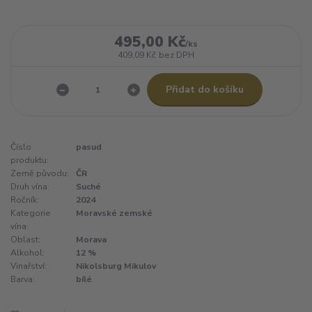
495,00 Kč
/
ks
409,09 Kč
bez DPH
Přidat do košíku
Číslo
pasud
produktu:
Země původu:
ČR
Druh vína:
Suché
Ročník:
2024
Kategorie
Moravské zemské
vína:
Oblast:
Morava
Alkohol:
12 %
Vinařství:
Nikolsburg Mikulov
Barva:
bílé