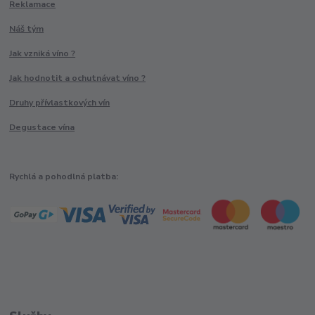
Reklamace
Náš tým
Jak vzniká víno ?
Jak hodnotit a ochutnávat víno ?
Druhy přívlastkových vín
Degustace vína
Rychlá a pohodlná platba: