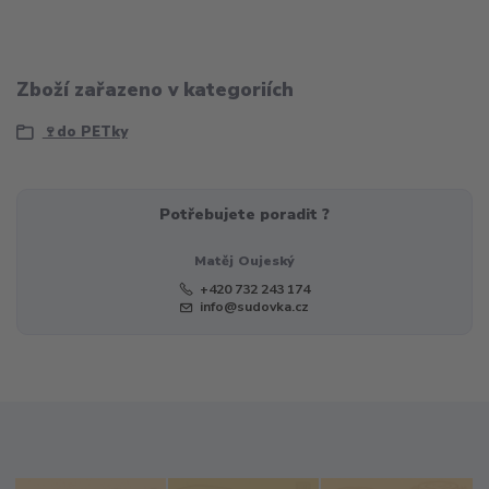
Zboží zařazeno v kategoriích
🍷do PETky
Potřebujete poradit ?
Matěj Oujeský
+420 732 243 174
info@sudovka.cz