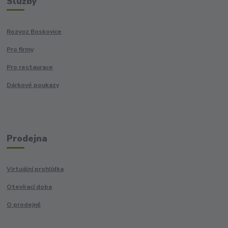
Služby
Rozvoz Boskovice
Pro firmy
Pro restaurace
Dárkové poukazy
Prodejna
Virtuální prohlídka
Otevírací doba
O prodejně