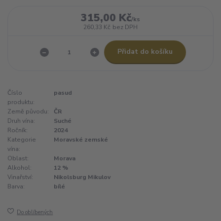
315,00 Kč
/
ks
260,33 Kč
bez DPH
Přidat do košíku
Číslo
pasud
produktu:
Země původu:
ČR
Druh vína:
Suché
Ročník:
2024
Kategorie
Moravské zemské
vína:
Oblast:
Morava
Alkohol:
12 %
Vinařství:
Nikolsburg Mikulov
Barva:
bílé
Do oblíbených