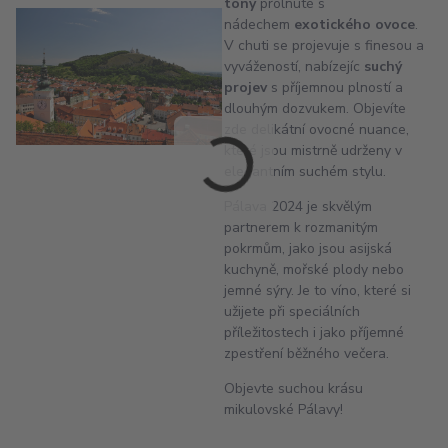
tóny
prolnuté s
nádechem
exotického ovoce
.
V chuti se projevuje s finesou a
vyvážeností, nabízejíc
suchý
projev
s příjemnou plností a
dlouhým dozvukem. Objevíte
zde delikátní ovocné nuance,
které jsou mistrně udrženy v
elegantním suchém stylu.
Pálava 2024 je skvělým
partnerem k rozmanitým
pokrmům, jako jsou asijská
kuchyně, mořské plody nebo
jemné sýry. Je to víno, které si
užijete při speciálních
příležitostech i jako příjemné
zpestření běžného večera.
Objevte suchou krásu
mikulovské Pálavy!