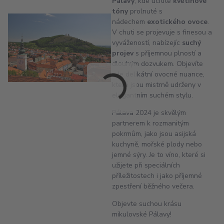
Pálavy
, kde ucítíte
květinové
tóny
prolnuté s
nádechem
exotického ovoce
.
V chuti se projevuje s finesou a
vyvážeností, nabízejíc
suchý
projev
s příjemnou plností a
dlouhým dozvukem. Objevíte
zde delikátní ovocné nuance,
které jsou mistrně udrženy v
elegantním suchém stylu.
Pálava 2024 je skvělým
partnerem k rozmanitým
pokrmům, jako jsou asijská
kuchyně, mořské plody nebo
jemné sýry. Je to víno, které si
užijete při speciálních
příležitostech i jako příjemné
zpestření běžného večera.
Objevte suchou krásu
mikulovské Pálavy!