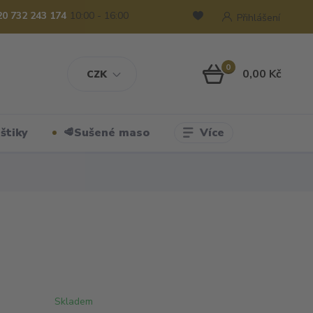
20 732 243 174
10:00 - 16:00
Přihlášení
0
0,00 Kč
CZK
Více
štiky
🥩Sušené maso
Skladem