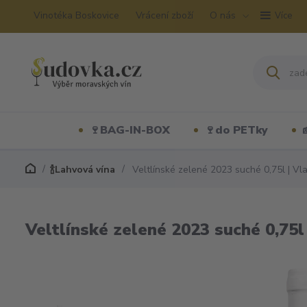
Vinotéka Boskovice
Vrácení zboží
O nás
Více
🍷BAG-IN-BOX
🍷do PETky
🍾Lahvová vína
Veltlínské zelené 2023 suché 0,75l | Vla
Veltlínské zelené 2023 suché 0,75l