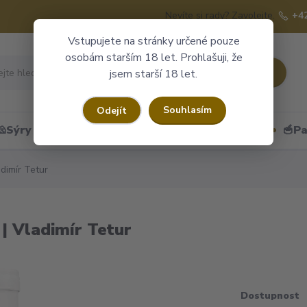
Nevíte si rady? Zavolejte.
+4
Vstupujete na stránky určené pouze
osobám starším 18 let. Prohlašuji, že
Hledat
jsem starší 18 let.
Souhlasím
Odejít
🧀Sýry
🍷Portské
🎁Dárkové obaly
🥣Pa
dimír Tetur
 | Vladimír Tetur
Dostupnost