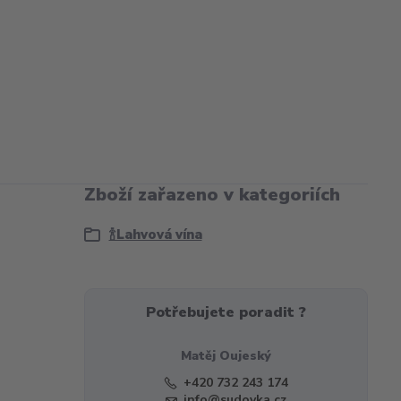
Zboží zařazeno v kategoriích
🍾Lahvová vína
Potřebujete poradit ?
Matěj Oujeský
+420 732 243 174
info@sudovka.cz