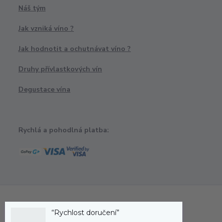
Náš tým
Jak vzniká víno ?
Jak hodnotit a ochutnávat víno ?
Druhy přívlastkových vín
Degustace vína
Rychlá a pohodlná platba:
“Rychlost doručení”