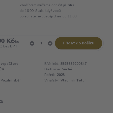
Zboží Vám můžeme doručit již zítra
do 16:00. Stačí, když zboží
objednáte nejpozději dnes do 11:00
00 Kč
/
ks
Přidat do košíku
Kč
bez DPH
vzps23tet
EAN kód:
8595659200847
ČR
Druh vína:
Suché
Ročník:
2023
Pozdní sběr
Vinařství:
Vladimír Tetur
ch