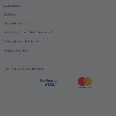
Reklamace
Náš tým
Jak vzniká víno ?
Jak hodnotit a ochutnávat víno ?
Druhy přívlastkových vín
Degustace vína
Rychlá a pohodlná platba: