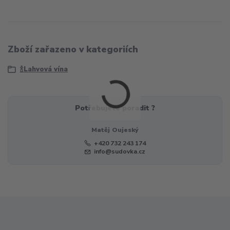
Zboží zařazeno v kategoriích
🍾Lahvová vína
Potřebujete poradit ?
Matěj Oujeský
+420 732 243 174
info@sudovka.cz