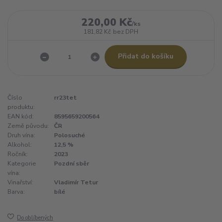
220,00 Kč
/
ks
181,82 Kč
bez DPH
Přidat do košíku
Číslo
rr23tet
produktu:
EAN kód:
8595659200564
Země původu:
ČR
Druh vína:
Polosuché
Alkohol:
12,5 %
Ročník:
2023
Kategorie
Pozdní sběr
vína:
Vinařství:
Vladimír Tetur
Barva:
bílé
Do oblíbených