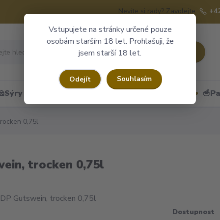
Nevíte si rady? Zavolejte.
+4
Vstupujete na stránky určené pouze
osobám starším 18 let. Prohlašuji, že
Hledat
jsem starší 18 let.
Souhlasím
Odejít
🧀Sýry
🍷Portské
🎁Dárkové obaly
🥣Pa
rocken 0,75l
ein, trocken 0,75l
Dostupnost