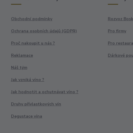
Obchodní podmínky
Rozvoz Bosk
Ochrana osobních údajů (GDPR)
Pro firmy
Proč nakoupit u nás ?
Pro restaur
Reklamace
Dárkové po
Náš tým
Jak vzniká víno ?
Jak hodnotit a ochutnávat víno ?
Druhy přívlastkových vín
Degustace vína