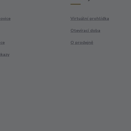
ovice
Virtuální prohlídka
Otevírací doba
ace
O prodejně
ukazy