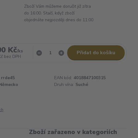
Zboží Vám můžeme doručit již zítra
do 16:00. Stačí, když zboží
objednáte nejpozději dnes do 11:00
00 Kč
/
ks
Přidat do košíku
Kč
bez DPH
rrde45
EAN kód:
4018847100315
Německo
Druh vína:
Suché
ch
Zboží zařazeno v kategoriích