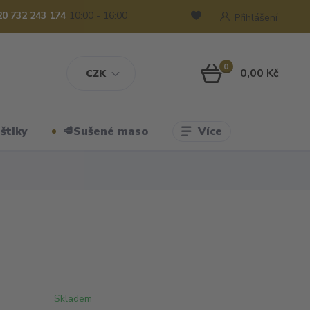
20 732 243 174
10:00 - 16:00
Přihlášení
0
0,00 Kč
CZK
Více
štiky
🥩Sušené maso
Skladem