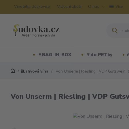
Vinotéka Boskovice
Vrácení zboží
O nás
Více
🍷BAG-IN-BOX
🍷do PETky
🍾Lahvová vína
Von Unserm | Riesling | VDP Gutswein, t
Von Unserm | Riesling | VDP Gutsw