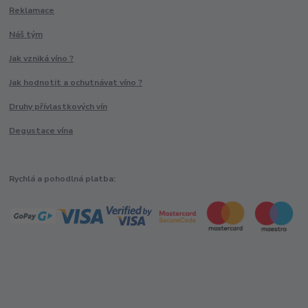
Reklamace
Náš tým
Jak vzniká víno ?
Jak hodnotit a ochutnávat víno ?
Druhy přívlastkových vín
Degustace vína
Rychlá a pohodlná platba: