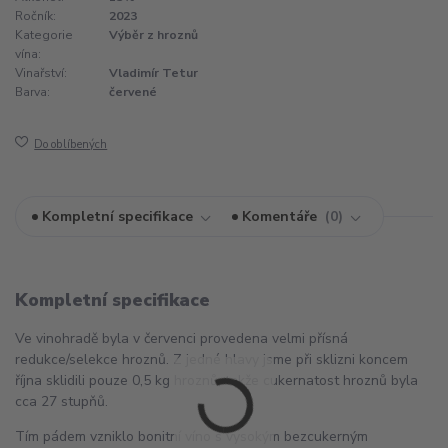
Ročník:
2023
Kategorie
Výběr z hroznů
vína:
Vinařství:
Vladimír Tetur
Barva:
červené
Do oblíbených
Kompletní specifikace
Komentáře
0
Kompletní specifikace
Ve vinohradě byla v červenci provedena velmi přísná
redukce/selekce hroznů. Z jedné hlavy jsme při sklizni koncem
října sklidili pouze 0,5 kg hroznů, takže cukernatost hroznů byla
cca 27 stupňů.
Tím pádem vzniklo bonitní víno s vysokým bezcukerným