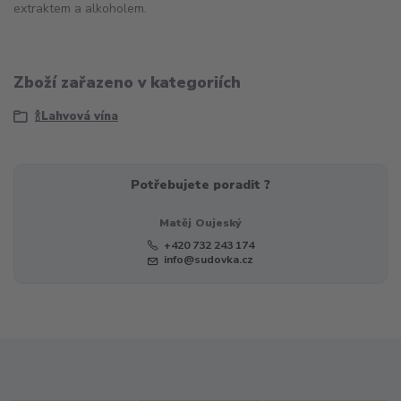
extraktem a alkoholem.
Zboží zařazeno v kategoriích
🍾Lahvová vína
Potřebujete poradit ?
Matěj Oujeský
+420 732 243 174
info@sudovka.cz