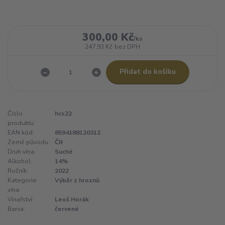
300,00 Kč
/
ks
247,93 Kč
bez DPH
Přidat do košíku
Číslo
hcs22
produktu:
EAN kód:
8594188120312
Země původu:
ČR
Druh vína:
Suché
Alkohol:
14%
Ročník:
2022
Kategorie
Výběr z hroznů
vína:
Vinařství:
Leoš Horák
Barva:
červené