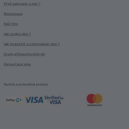
Proč nakoupit u nás ?
Reklamace
Náš tým
Jak vzniká víno ?
Jak hodnotit a ochutnávat víno ?
Druhy přívlastkových vín
Degustace vína
Rychlá a pohodlná platba: