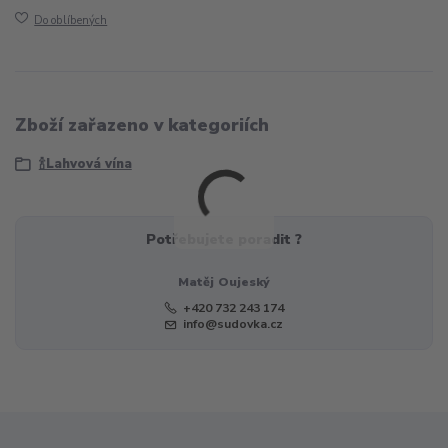
Do oblíbených
Zboží zařazeno v kategoriích
🍾Lahvová vína
Potřebujete poradit ?
Matěj Oujeský
+420 732 243 174
info@sudovka.cz