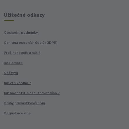
Užitečné odkazy
Obchodní podmínky
Ochrana osobních údajů (GDPR)
Proč nakoupit u nás ?
Reklamace
Náš tým
Jak vzniká víno ?
Jak hodnotit a ochutnávat víno ?
Druhy přívlastkových vín
Degustace vína