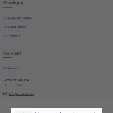
Prodejna
Virtuální prohlídka
Otevírací doba
O prodejně
Kontakt
Sudovka.cz
+420 732 243 174
10:00 - 16:00
info@sudovka.cz
“Krásná vinotéka s rodinnou tradicí
ve staré části Boskovic. S