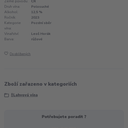
Země původu:
ČR
Druh vína:
Polosuché
Alkohol:
12,5 %
Ročník:
2023
Kategorie
Pozdní sběr
vína:
Vinařství:
Leoš Horák
Barva:
růžové
Do oblíbených
Zboží zařazeno v kategoriích
🍾Lahvová vína
Potřebujete poradit ?