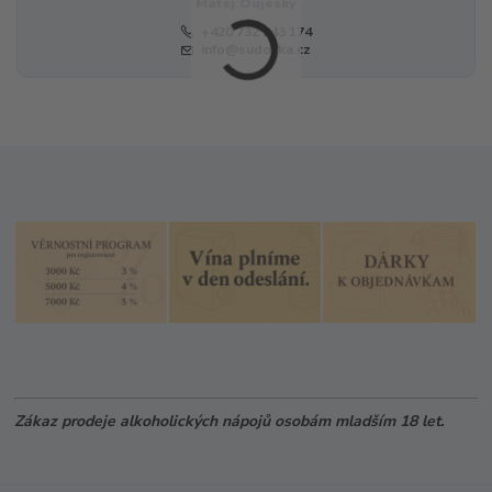
Matěj Oujeský
+420 732 243 174
info@sudovka.cz
Zákaz prodeje alkoholických nápojů osobám mladším 18 let.