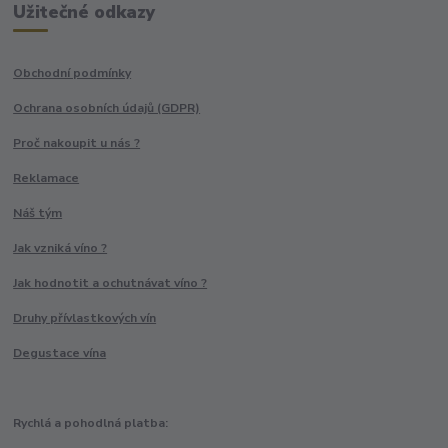
Užitečné odkazy
Obchodní podmínky
Ochrana osobních údajů (GDPR)
Proč nakoupit u nás ?
Reklamace
Náš tým
Jak vzniká víno ?
Jak hodnotit a ochutnávat víno ?
Druhy přívlastkových vín
Degustace vína
Rychlá a pohodlná platba: