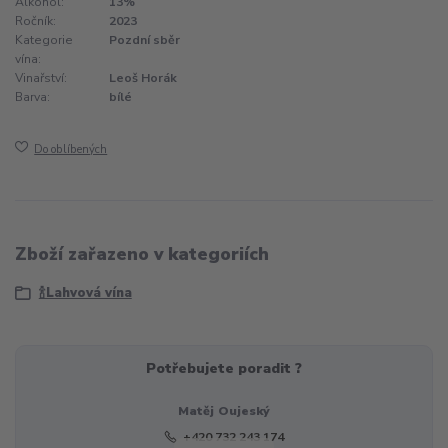
Alkohol:
13%
Ročník:
2023
Kategorie
Pozdní sběr
vína:
Vinařství:
Leoš Horák
Barva:
bílé
Do oblíbených
Zboží zařazeno v kategoriích
🍾Lahvová vína
Potřebujete poradit ?
Matěj Oujeský
+420 732 243 174