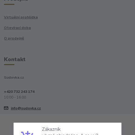
Virtuální prohlídka
Otevírací doba
O prodejně
Kontakt
Sudovka.cz
+420 732 243 174
10:00 - 16:00
info@sudovka.cz
Zákazník
už má objednáno. A co vy?
Souhlasím
Nastavení