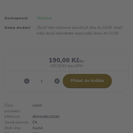
Dostupnost
Skladem
Doba dodání
Zboží Vám můžeme doručit již zítra do 16:00. Stačí,
když zboží objednáte nejpozději dnes do 11:00
190,00 Kč
/
ks
157,02 Kč
bez DPH
Přidat do košíku
Číslo
rvh23
produktu:
EAN kód:
8594188120282
Země původu:
ČR
Druh vína:
Suché