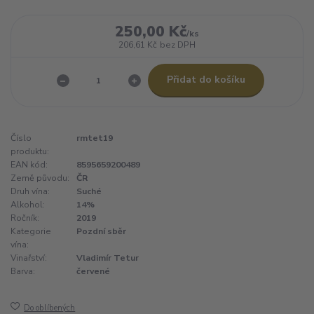
250,00 Kč
/
ks
206,61 Kč
bez DPH
Přidat do košíku
Číslo
rmtet19
produktu:
EAN kód:
8595659200489
Země původu:
ČR
Druh vína:
Suché
Alkohol:
14%
Ročník:
2019
Kategorie
Pozdní sběr
vína:
Vinařství:
Vladimír Tetur
Barva:
červené
Do oblíbených