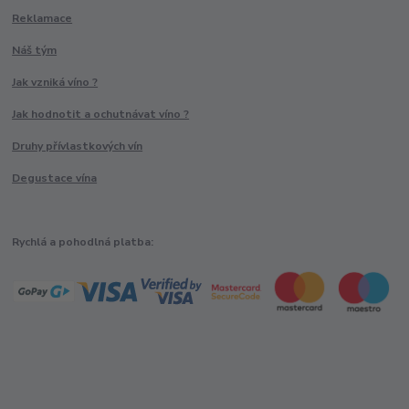
Reklamace
Náš tým
Jak vzniká víno ?
Jak hodnotit a ochutnávat víno ?
Druhy přívlastkových vín
Degustace vína
Rychlá a pohodlná platba: