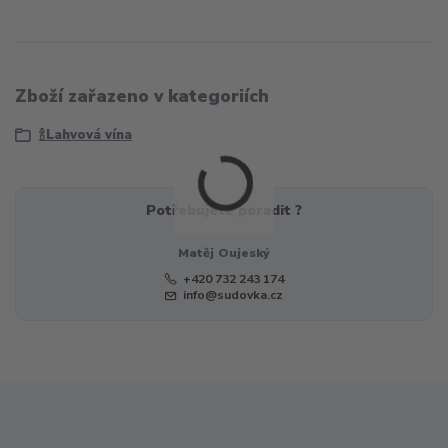
Zboží zařazeno v kategoriích
🍾Lahvová vína
Potřebujete poradit ?
Matěj Oujeský
+420 732 243 174
info@sudovka.cz