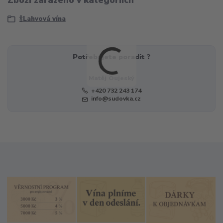
🍾Lahvová vína
Potřebujete poradit ?
Matěj Oujeský
+420 732 243 174
info@sudovka.cz