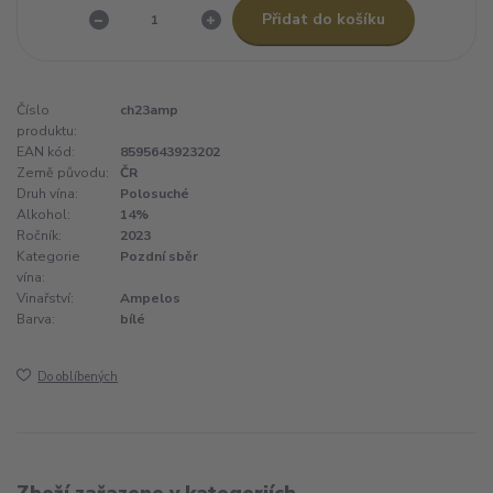
Přidat do košíku
Číslo
ch23amp
produktu:
EAN kód:
8595643923202
Země původu:
ČR
Druh vína:
Polosuché
Alkohol:
14%
Ročník:
2023
Kategorie
Pozdní sběr
vína:
Vinařství:
Ampelos
Barva:
bílé
Do oblíbených
Zboží zařazeno v kategoriích