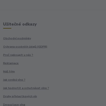
Užitečné odkazy
Obchodní podmínky
Ochrana osobních údajů (GDPR)
Proč nakoupit u nás ?
Reklamace
Náš tým
Jak vzniká víno ?
Jak hodnotit a ochutnávat víno ?
Druhy přívlastkových vín
Degustace vína