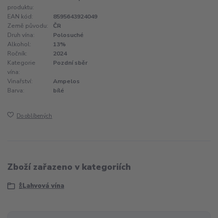
produktu:
EAN kód:
8595643924049
Země původu:
ČR
Druh vína:
Polosuché
Alkohol:
13%
Ročník:
2024
Kategorie
Pozdní sběr
vína:
Vinařství:
Ampelos
Barva:
bílé
Do oblíbených
Zboží zařazeno v kategoriích
🍾Lahvová vína