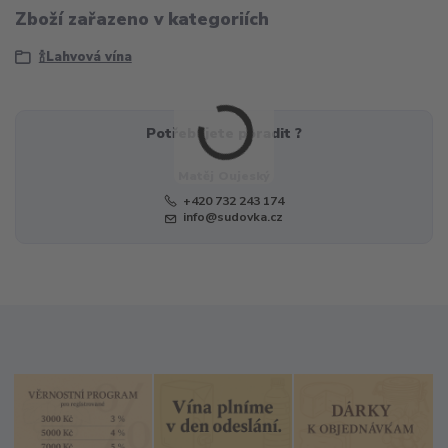
Zboží zařazeno v kategoriích
🍾Lahvová vína
Potřebujete poradit ?
Matěj Oujeský
+420 732 243 174
info@sudovka.cz