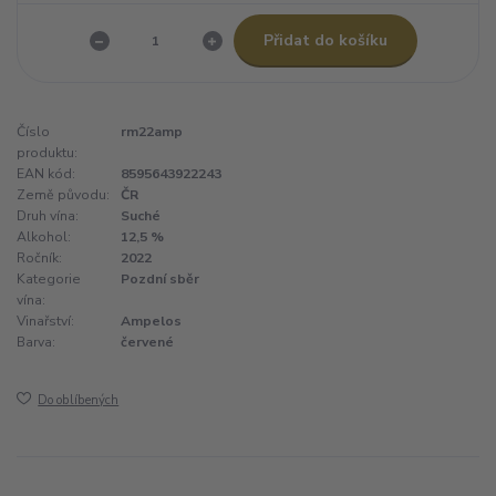
Přidat do košíku
Číslo
rm22amp
produktu:
EAN kód:
8595643922243
Země původu:
ČR
Druh vína:
Suché
Alkohol:
12,5 %
Ročník:
2022
Kategorie
Pozdní sběr
vína:
Vinařství:
Ampelos
Barva:
červené
Do oblíbených