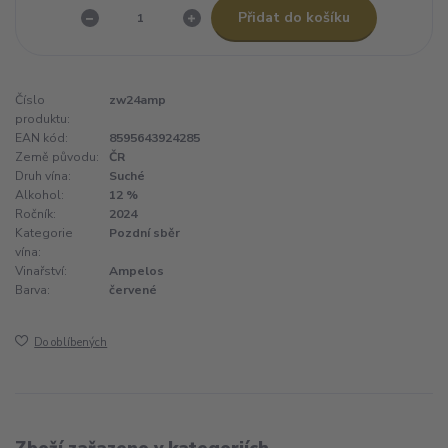
Přidat do košíku
Číslo
zw24amp
produktu:
EAN kód:
8595643924285
Země původu:
ČR
Druh vína:
Suché
Alkohol:
12 %
Ročník:
2024
Kategorie
Pozdní sběr
vína:
Vinařství:
Ampelos
Barva:
červené
Do oblíbených
Zboží zařazeno v kategoriích