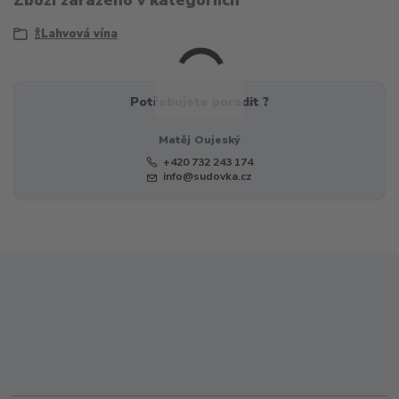
🍾Lahvová vína
Potřebujete poradit ?
Matěj Oujeský
+420 732 243 174
info@sudovka.cz