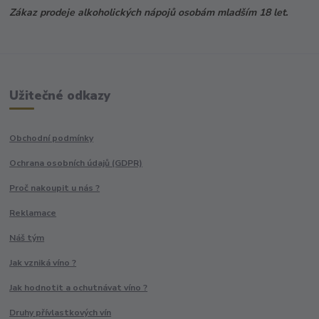
Zákaz prodeje alkoholických nápojů osobám mladším 18 let.
Užitečné odkazy
Obchodní podmínky
Ochrana osobních údajů (GDPR)
Proč nakoupit u nás ?
Reklamace
Náš tým
Jak vzniká víno ?
Jak hodnotit a ochutnávat víno ?
Druhy přívlastkových vín