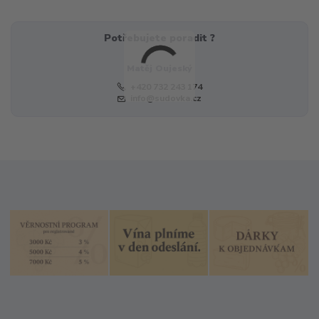
Potřebujete poradit ?
Matěj Oujeský
+420 732 243 174
info@sudovka.cz