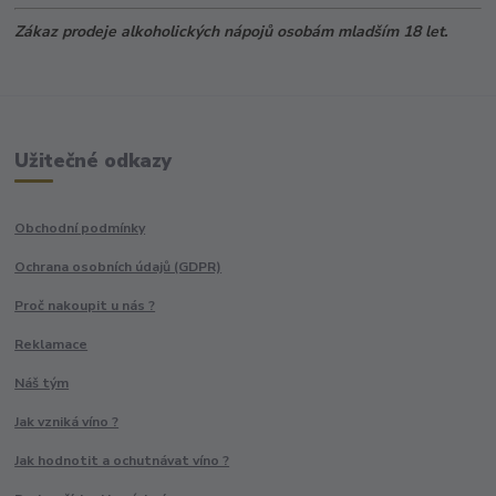
Zákaz prodeje alkoholických nápojů osobám mladším 18 let.
Užitečné odkazy
Obchodní podmínky
Ochrana osobních údajů (GDPR)
Proč nakoupit u nás ?
Reklamace
Náš tým
Jak vzniká víno ?
Jak hodnotit a ochutnávat víno ?