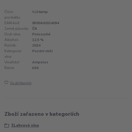
Číslo
tc24amp
produktu:
EAN kód:
8595643924094
Země původu:
ČR
Druh vína:
Polosuché
Alkohol:
12,5 %
Ročník:
2024
Kategorie
Pozdní sběr
vína:
Vinařství:
Ampelos
Barva:
bílé
Do oblíbených
Zboží zařazeno v kategoriích
🍾Lahvová vína