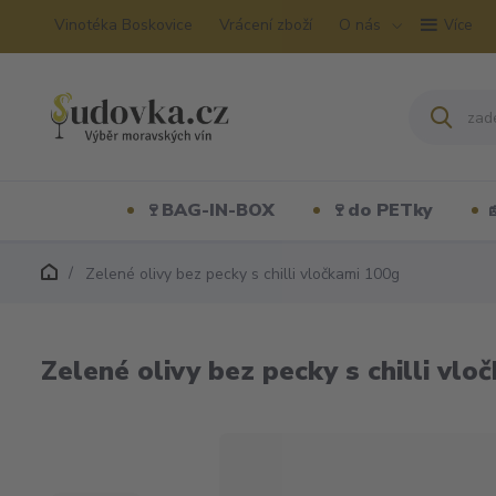
Vinotéka Boskovice
Vrácení zboží
O nás
Více
🍷BAG-IN-BOX
🍷do PETky
Zelené olivy bez pecky s chilli vločkami 100g
Zelené olivy bez pecky s chilli vlo