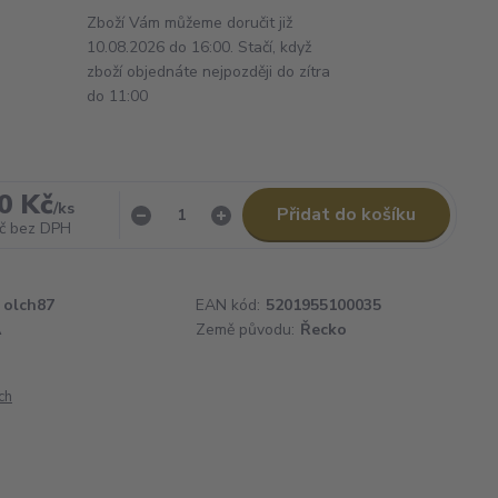
Zboží Vám můžeme doručit již
10.08.2026 do 16:00. Stačí, když
zboží objednáte nejpozději do zítra
do 11:00
0 Kč
/
ks
Přidat do košíku
č
bez DPH
olch87
EAN kód:
5201955100035
A
Země původu:
Řecko
ch