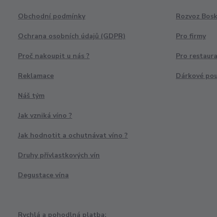
Obchodní podmínky
Rozvoz Bosk
Ochrana osobních údajů (GDPR)
Pro firmy
Proč nakoupit u nás ?
Pro restaur
Reklamace
Dárkové po
Náš tým
Jak vzniká víno ?
Jak hodnotit a ochutnávat víno ?
Druhy přívlastkových vín
Degustace vína
Rychlá a pohodlná platba: