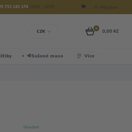
20 732 243 174
10:00 - 16:00
Přihlášení
0
0,00 Kč
CZK
Více
štiky
🥩Sušené maso
Skladem