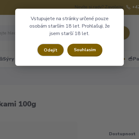
Nevíte si rady? Zavolejte.
+4
Vstupujete na stránky určené pouze
osobám starším 18 let. Prohlašuji, že
Hledat
jsem starší 18 let.
Souhlasím
Odejít
🧀Sýry
🍷Portské
🎁Dárkové obaly
🥣Pa
čkami 100g
Dostupnost