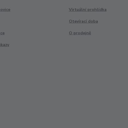
ovice
Virtuální prohlídka
Otevírací doba
ace
O prodejně
ukazy