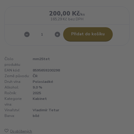
200,00 Kč
/
ks
165,29 Kč
bez DPH
Přidat do košíku
Číslo
mm25tet
produktu:
EAN kód:
8595659200298
Země původu:
ČR
Druh vína:
Polosladké
Alkohol:
9,0 %
Ročník:
2025
Kategorie
Kabinet
vína:
Vinařství:
Vladimír Tetur
Barva:
bílé
Do oblíbených