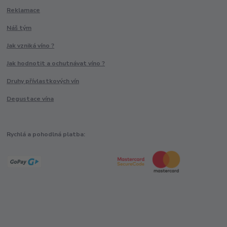
Reklamace
Náš tým
Jak vzniká víno ?
Jak hodnotit a ochutnávat víno ?
Druhy přívlastkových vín
Degustace vína
Rychlá a pohodlná platba: