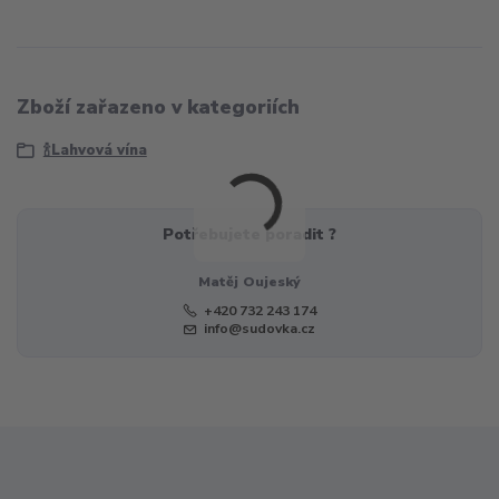
Zboží zařazeno v kategoriích
🍾Lahvová vína
Potřebujete poradit ?
Matěj Oujeský
+420 732 243 174
info@sudovka.cz