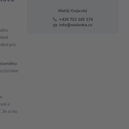
Matěj Oujeský
+420 732 243 174
info@sudovka.cz
ného
ebné
ální pro
eleného
 nezůstane
ým
ení s
, že si ho