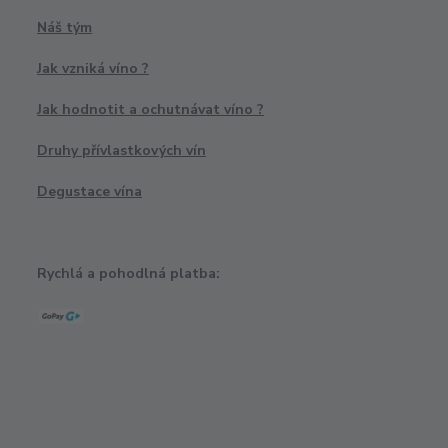
Náš tým
Jak vzniká víno ?
Jak hodnotit a ochutnávat víno ?
Druhy přívlastkových vín
Degustace vína
Rychlá a pohodlná platba: