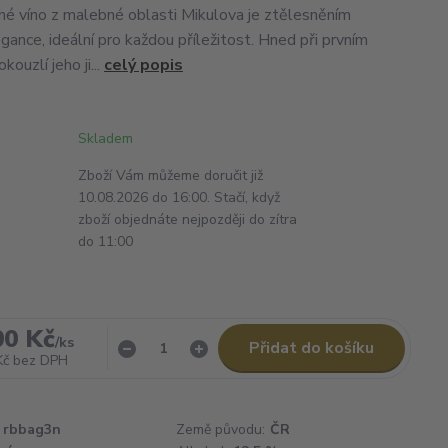
hé víno z malebné oblasti Mikulova je ztělesněním
gance, ideální pro každou příležitost. Hned při prvním
kouzlí jeho ji...
celý popis
Skladem
Zboží Vám můžeme doručit již
10.08.2026 do 16:00. Stačí, když
zboží objednáte nejpozději do zítra
do 11:00
00 Kč
/
ks
Přidat do košíku
Kč
bez DPH
rbbag3n
Země původu:
ČR