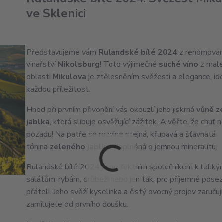
ve Sklenici
Představujeme vám
Rulandské bílé 2024
z renomova
vinařství
Nikolsburg
! Toto výjimečné
suché víno
z mal
oblasti
Mikulova
je ztělesněním svěžesti a elegance, ide
každou příležitost.
Hned při prvním přivonění vás okouzlí jeho jiskrná
vůně z
jablka
, která slibuje osvěžující zážitek. A věřte, že chuť
pozadu! Na patře se rozvine stejná, křupavá a šťavnatá
tónina
zeleného jablka
, doplněná o jemnou mineralitu.
Rulandské bílé 2024 je perfektním společníkem k lehk
salátům, rybám, drůbeži nebo jen tak, pro příjemné posez
přáteli. Jeho svěží kyselinka a čistý ovocný projev zaručují
zamilujete od prvního doušku.