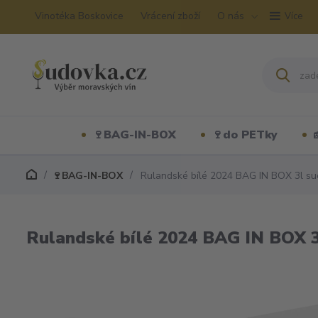
Vinotéka Boskovice
Vrácení zboží
O nás
Více
🍷BAG-IN-BOX
🍷do PETky
🍷BAG-IN-BOX
Rulandské bílé 2024 BAG IN BOX 3l suc
Rulandské bílé 2024 BAG IN BOX 3