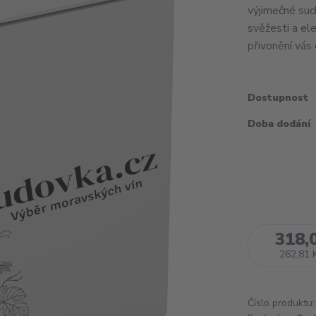
výjimečné suc
svěžesti a ele
přivonění vás o
Dostupnost
Doba dodání
318,
262,81 
Číslo produktu: