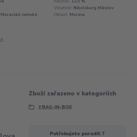
hé
Alkohol:
12,5 %
Vinařství:
Nikolsburg Mikulov
Moravské zemské
Oblast:
Morava
ch
Zboží zařazeno v kategoriích
🍷BAG-IN-BOX
Potřebujete poradit ?
ulova