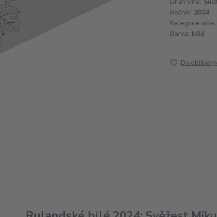
Druh vína:
Suc
Ročník:
2024
Kategorie vína:
Barva:
bílé
Do oblíbený
Rulandské bílé 2024: Svěžest Mik