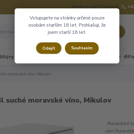
Nevíte si rady? Zavolejte.
+4
Vstupujete na stránky určené pouze
osobám starším 18 let. Prohlašuji, že
Hledat
jsem starší 18 let.
Souhlasím
Odejít
🧀Sýry
🍷Portské
🎁Dárkové obaly
🥣Pa
hé moravské víno, Mikulov
l suché moravské víno, Mikulov
Rulandské bí
vám Rulandsk