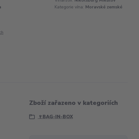
Vinařství:
Nikolsburg Mikulov
a
Kategorie vína:
Moravské zemské
ch
Zboží zařazeno v kategoriích
🍷BAG-IN-BOX