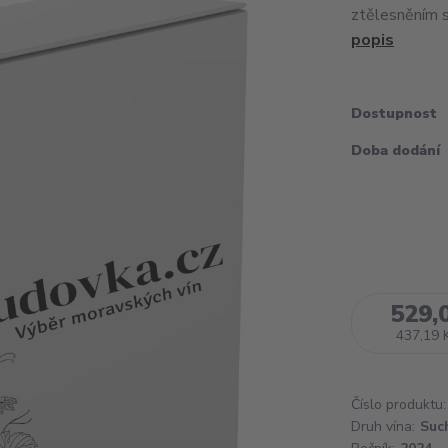
ztělesněním s
popis
Dostupnost
Doba dodání
529,
437,19 
Číslo produktu:
Druh vína:
Suc