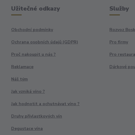
Užitečné odkazy
Služby
Obchodní podmínky
Rozvoz Bosk
Ochrana osobních údajů (GDPR)
Pro firmy
Proč nakoupit u nás ?
Pro restaur
Reklamace
Dárkové po
Náš tým
Jak vzniká víno ?
Jak hodnotit a ochutnávat víno ?
Druhy přívlastkových vín
Degustace vína