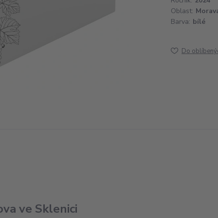
Ročník:
2024
Oblast:
Morav
Barva:
bílé
Do oblíbený
va ve Sklenici