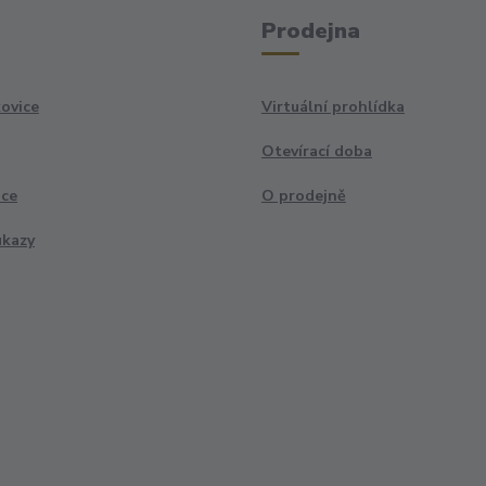
Prodejna
ovice
Virtuální prohlídka
Otevírací doba
ace
O prodejně
ukazy