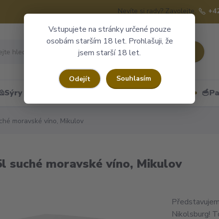
Nevíte si rady? Zavolejte.
+4
Vstupujete na stránky určené pouze
osobám starším 18 let. Prohlašuji, že
Hledat
jsem starší 18 let.
Souhlasím
Odejít
🧀Sýry
🍷Portské
🎁Dárkové obaly
🥣Pa
hé moravské víno, Mikulov
l suché moravské víno, Mikulov
Představujem
Nikolsburg! T