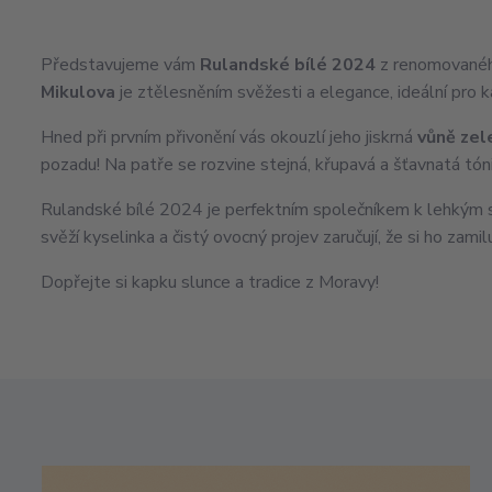
Představujeme vám
Rulandské bílé 2024
z renomovanéh
Mikulova
je ztělesněním svěžesti a elegance, ideální pro k
Hned při prvním přivonění vás okouzlí jeho jiskrná
vůně zel
pozadu! Na patře se rozvine stejná, křupavá a šťavnatá tó
Rulandské bílé 2024 je perfektním společníkem k lehkým sa
svěží kyselinka a čistý ovocný projev zaručují, že si ho zami
Dopřejte si kapku slunce a tradice z Moravy!