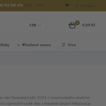
20 732 243 174
10:00 - 16:00
Přihlášení
0
0,00 Kč
CZK
Více
štiky
🥩Sušené maso
e vám Rulandské bílé 2024 z renomovaného vinařství
oto výjimečné suché víno z malebné oblasti Mikulova je