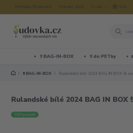
Vinotéka Boskovice
Vrácení zboží
O nás
Více
🍷BAG-IN-BOX
🍷do PETky
🍷BAG-IN-BOX
Rulandské bílé 2024 BAG IN BOX 5l suc
Rulandské bílé 2024 BAG IN BOX 5
TOP produkt