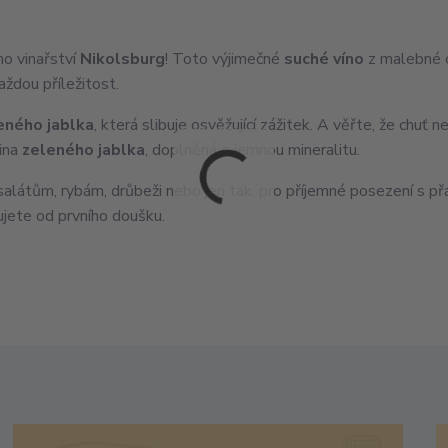
o vinařství
Nikolsburg
! Toto výjimečné
suché víno
z malebné 
aždou příležitost.
eného jablka
, která slibuje osvěžující zážitek. A věřte, že chuť 
nina
zeleného jablka
, doplněná o jemnou mineralitu.
látům, rybám, drůbeži nebo jen tak, pro příjemné posezení s přá
lujete od prvního doušku.