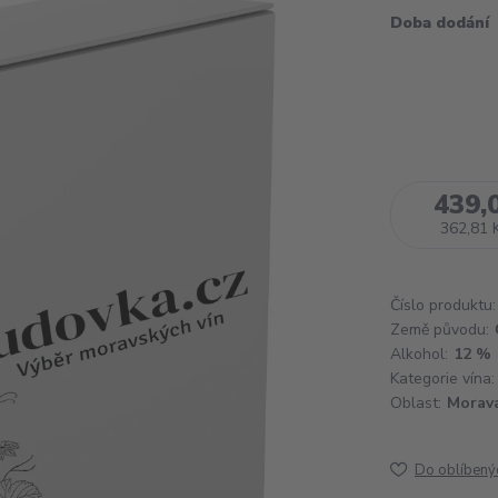
Doba dodání
439,
362,81 
Číslo produktu:
Země původu:
Alkohol:
12 %
Kategorie vína:
Oblast:
Morav
Do oblíbený