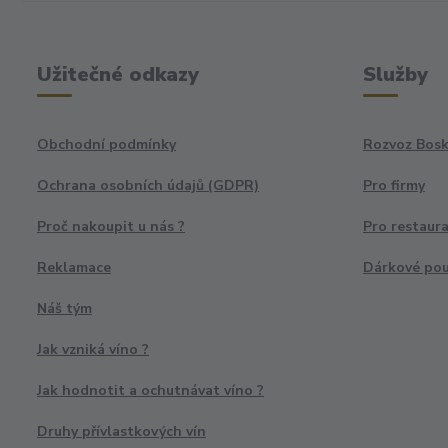
Užitečné odkazy
Služby
Obchodní podmínky
Rozvoz Bosk
Ochrana osobních údajů (GDPR)
Pro firmy
Proč nakoupit u nás ?
Pro restaur
Reklamace
Dárkové po
Náš tým
Jak vzniká víno ?
Jak hodnotit a ochutnávat víno ?
Druhy přívlastkových vín