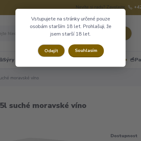
Nevíte si rady? Zavolejte.
+4
Vstupujete na stránky určené pouze
osobám starším 18 let. Prohlašuji, že
Hledat
jsem starší 18 let.
Souhlasím
Odejít
🧀Sýry
🍷Portské
🎁Dárkové obaly
🥣Pa
uché moravské víno
5l suché moravské víno
Dostupnost