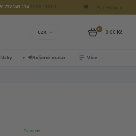
20 732 243 174
10:00 - 16:00
Přihlášení
0
0,00 Kč
CZK
Více
štiky
🥩Sušené maso
Skladem