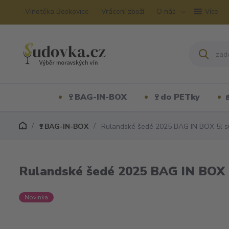
Vinotéka Boskovice
Vrácení zboží
O nás
Více
🍷BAG-IN-BOX
🍷do PETky
🍷BAG-IN-BOX
Rulandské šedé 2025 BAG IN BOX 5l s
Rulandské šedé 2025 BAG IN BOX 
Novinka