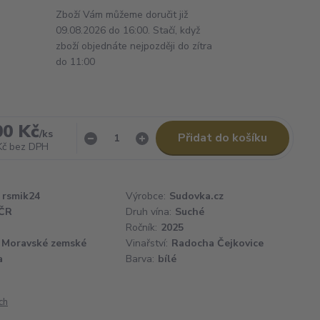
Zboží Vám můžeme doručit již
09.08.2026 do 16:00. Stačí, když
zboží objednáte nejpozději do zítra
do 11:00
00 Kč
/
ks
Přidat do košíku
Kč
bez DPH
rsmik24
Výrobce:
Sudovka.cz
ČR
Druh vína:
Suché
Ročník:
2025
Moravské zemské
Vinařství:
Radocha Čejkovice
a
Barva:
bílé
ch