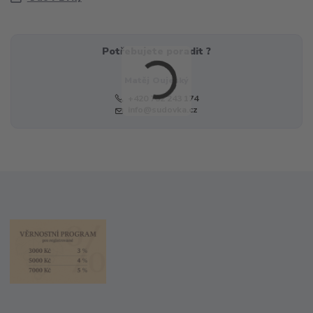
Potřebujete poradit ?
Matěj Oujeský
+420 732 243 174
info@sudovka.cz