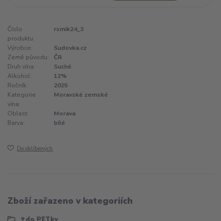
Číslo
rsmik24_3
produktu:
Výrobce:
Sudovka.cz
Země původu:
ČR
Druh vína:
Suché
Alkohol:
12%
Ročník:
2025
Kategorie
Moravské zemské
vína:
Oblast:
Morava
Barva:
bílé
Do oblíbených
Zboží zařazeno v kategoriích
🍷do PETky