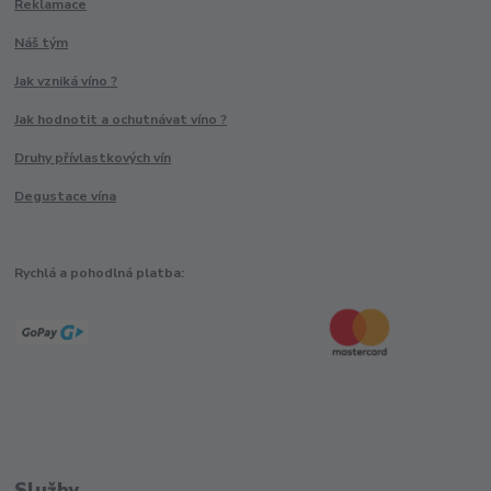
Reklamace
Náš tým
Jak vzniká víno ?
Jak hodnotit a ochutnávat víno ?
Druhy přívlastkových vín
Degustace vína
Rychlá a pohodlná platba:
Služby