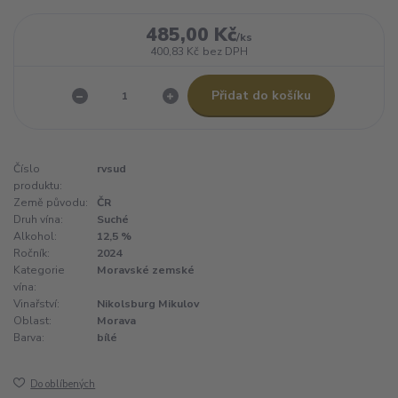
485,00 Kč
/
ks
400,83 Kč
bez DPH
Přidat do košíku
Číslo
rvsud
produktu:
Země původu:
ČR
Druh vína:
Suché
Alkohol:
12,5 %
Ročník:
2024
Kategorie
Moravské zemské
vína:
Vinařství:
Nikolsburg Mikulov
Oblast:
Morava
Barva:
bílé
Do oblíbených