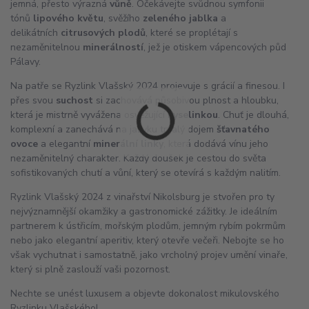
jemná, přesto výrazná
vůně
. Očekávejte svůdnou symfonii
tónů
lipového květu
, svěžího
zeleného jablka
a
delikátních
citrusových plodů
, které se proplétají s
nezaměnitelnou
minerálností
, jež je otiskem vápencových půd
Pálavy.
Na patře se Ryzlink Vlašský 2024 projevuje s grácií a finesou. I
přes svou
suchost
si zachovává působivou plnost a hloubku,
která je mistrně vyvážena osvěžující
kyselinkou
. Chuť je dlouhá,
komplexní a zanechává na jazyku trvalý dojem
šťavnatého
ovoce
a elegantní
minerální linky
, která dodává vínu jeho
nezaměnitelný charakter. Každý doušek je cestou do světa
sofistikovaných chutí a vůní, který se otevírá s každým nalitím.
Ryzlink Vlašský 2024 z vinařství Nikolsburg je stvořen pro ty
nejvýznamnější okamžiky a gastronomické zážitky. Je ideálním
partnerem k ústřicím, mořským plodům, jemným rybím pokrmům
nebo jako elegantní aperitiv, který otevře večeři. Nebojte se ho
však vychutnat i samostatně, jako vrcholný projev umění vinaře,
který si plně zaslouží vaši pozornost.
Nechte se unést luxusem a objevte dokonalost mikulovského
Ryzlinku Vlašského!