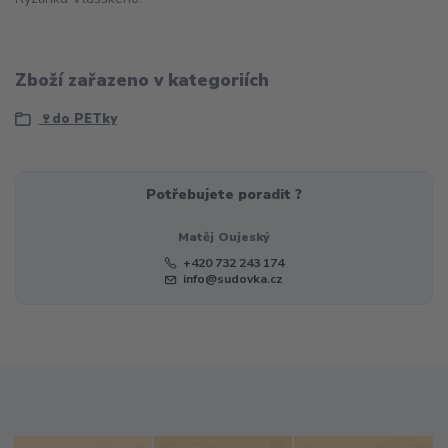
Zboží zařazeno v kategoriích
🍷do PETky
Potřebujete poradit ?
Matěj Oujeský
+420 732 243 174
info@sudovka.cz