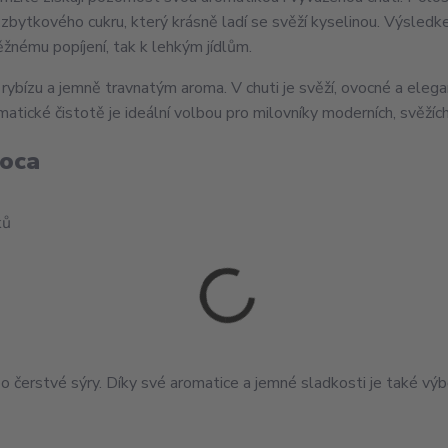
zbytkového cukru, který krásně ladí se svěží kyselinou. Výsledk
běžnému popíjení, tak k lehkým jídlům.
bízu a jemně travnatým aroma. V chuti je svěží, ovocné a elegan
tické čistotě je ideální volbou pro milovníky moderních, svěžích
voca
ků
bo čerstvé sýry. Díky své aromatice a jemné sladkosti je také výb