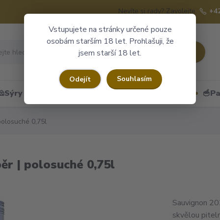
Nevíte si rady? Zavolejte.
+4
Vstupujete na stránky určené pouze
osobám starším 18 let. Prohlašuji, že
Hledat
jsem starší 18 let.
Souhlasím
Odejít
🧀Sýry
🍷Portské
🎁Dárkové obaly
🥣Pa
polosuché 0,75l
ěr | polosuché 0,75l
Sauvignon 202
skvělou pitel