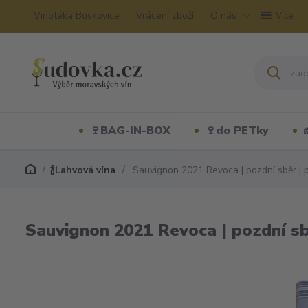
Vinotéka Boskovice
Vrácení zboží
O nás
Více
🍷BAG-IN-BOX
🍷do PETky
🍾Lahvová vína
Sauvignon 2021 Revoca | pozdní sběr | 
Sauvignon 2021 Revoca | pozdní sb