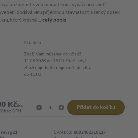
skají pozornost svou aromatikou i vyváženou chutí.
vedení dodává vínu příjemnou šťavnatost a lehký dotek
ru, který krásně ...
celý popis
Skladem
Zboží Vám můžeme doručit již
11.08.2026 do 16:00. Stačí, když
zboží objednáte nejpozději do zítra
do 11:00
00 Kč
/
ks
Přidat do košíku
Kč
bez DPH
revsg21
EAN kód:
8592462210117