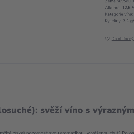
Země původu:
Alkohol:
12,5 
Kategorie vína:
Kyseliny:
7,1 g/
Do oblíbený
osuché): svěží víno s výrazný
mžitě získají pozornost svou aromatikou i vyváženou chutí. Polo