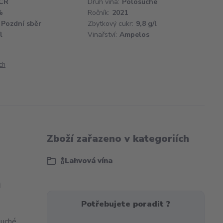
ČR
Druh vína:
Polosuché
%
Ročník:
2021
Pozdní sběr
Zbytkový cukr:
9,8 g/l
l
Vinařství:
Ampelos
ch
Zboží zařazeno v kategoriích
🍾Lahvová vína
m
Potřebujete poradit ?
suché