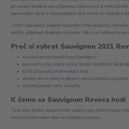
provedení dodává vínu příjemnou šťavnatost a lehký dotek 
harmonické, čisté a velmi pitelné víno, které se hodí jak k 
Tento Sauvignon zaujme výraznými tóny angreštu, černého ry
delším, příjemně hladkým závěrem. Díky své lehkosti a aroma
Proč si vybrat Sauvignon 2021 Re
výrazné aroma typické pro Sauvignon
polosuchý styl, který osloví široké spektrum zákazní
svěží, šťavnatá a harmonická chuť
skvělé víno k lehkým jídlům i samostatnému popíjení
výborný poměr ceny a kvality
K čemu se Sauvignon Revoca hodí
Toto víno skvěle doplní lehké saláty, ryby, kuřecí maso ne
letní osvěžení nebo víno na večerní posezení.