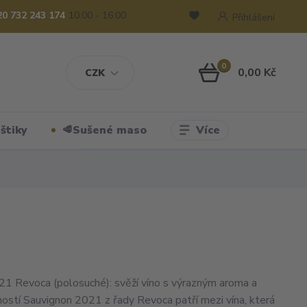
20 732 243 174
10:00 - 16:00
Přihlášení
0
0,00 Kč
CZK
Více
štiky
🥩Sušené maso
1 Revoca (polosuché): svěží víno s výrazným aroma a
ností Sauvignon 2021 z řady Revoca patří mezi vína, která