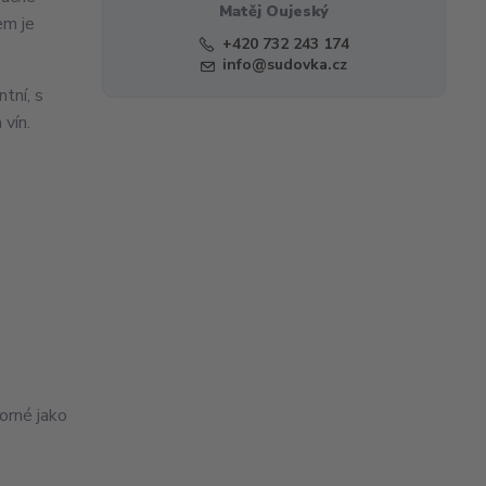
Matěj Oujeský
em je
+420 732 243 174
info@sudovka.cz
tní, s
 vín.
orné jako