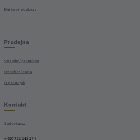
Dárkové poukazy
Prodejna
Virtuální prohlídka
Otevírací doba
O prodejně
Kontakt
Sudovka.cz
+420 732 243 174