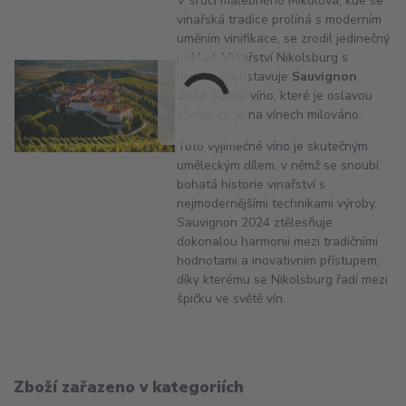
V srdci malebného Mikulova, kde se
vinařská tradice prolíná s moderním
uměním vinifikace, se zrodil jedinečný
poklad. Vinařství Nikolsburg s
hrdostí představuje
Sauvignon
2024
, suché víno, které je oslavou
všeho, co je na vínech milováno.
Toto vyjímečné víno je skutečným
uměleckým dílem, v němž se snoubí
bohatá historie vinařství s
nejmodernějšími technikami výroby.
Sauvignon 2024 ztělesňuje
dokonalou harmonii mezi tradičními
hodnotami a inovativním přístupem,
díky kterému se Nikolsburg řadí mezi
špičku ve světě vín.
Zboží zařazeno v kategoriích