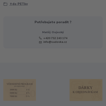
🍷do PETky
Potřebujete poradit ?
Matěj Oujeský
+420 732 243 174
info@sudovka.cz