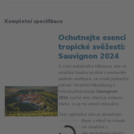
Kompletní specifikace
Ochutnejte esenci
tropické svěžesti:
Sauvignon 2024
V srdci malebného Mikulova, kde se
vinařská tradice prolíná s moderním
uměním vinifikace, se zrodil jedinečný
poklad. Vinařství Nikolsburg s
hrdostí představuje
Sauvignon
2024
, suché víno, které je oslavou
všeho, co je na vínech milováno.
Toto vyjímečné víno je skutečným
uměleckým dílem, v němž se snoubí
bohatá historie vinařství s
nejmodernějšími technikami výroby.