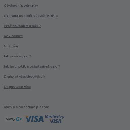
Obchodní podmínky
Ochrana osobních údajů (GDPR)
Proč nakoupit u nás ?
Reklamace
Náš tým
Jak vzniká víno ?
Jak hodnotit a ochutnávat víno ?
Druhy přívlastkových vín
Degustace vína
Rychlá a pohodlná platba: