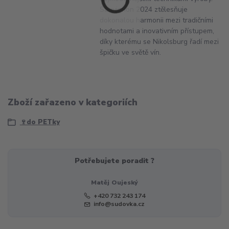
Sauvignon 2024 ztělesňuje
dokonalou harmonii mezi tradičními
hodnotami a inovativním přístupem,
díky kterému se Nikolsburg řadí mezi
špičku ve světě vín.
Zboží zařazeno v kategoriích
🍷do PETky
Potřebujete poradit ?
Matěj Oujeský
+420 732 243 174
info@sudovka.cz