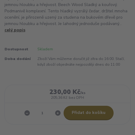
jemnou hloubku a hřejivost. Beech Wood Sladký a kouřový.
Podmanivě komplexní. Tento hladký vyzrálý čedar, držitel mnoha
ocenění, je přirozeně uzený za studena na bukovém dřevě pro
jemnou hloubku a hřejivost. Je lahodný jednoduše podávaný...
celý popis
Dostupnost
Skladem
Doba dodání
Zboží Vám můžeme doručit již zítra do 16:00. Stačí,
když zboží objednáte nejpozději dnes do 11:00
230,00 Kč
/
ks
205,36 Kč
bez DPH
Přidat do košíku