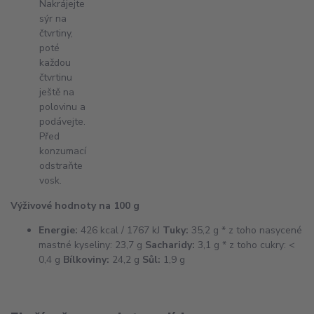
Nakrájejte
sýr na
čtvrtiny,
poté
každou
čtvrtinu
ještě na
polovinu a
podávejte.
Před
konzumací
odstraňte
vosk.
Výživové hodnoty na 100 g
Energie:
426 kcal / 1767 kJ
Tuky:
35,2 g * z toho nasycené
mastné kyseliny: 23,7 g
Sacharidy:
3,1 g * z toho cukry: <
0,4 g
Bílkoviny:
24,2 g
Sůl:
1,9 g