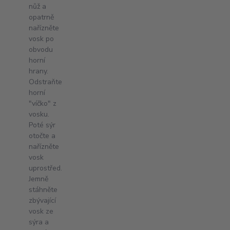
nůž a
opatrně
nařízněte
vosk po
obvodu
horní
hrany.
Odstraňte
horní
"víčko" z
vosku.
Poté sýr
otočte a
nařízněte
vosk
uprostřed.
Jemně
stáhněte
zbývající
vosk ze
sýra a