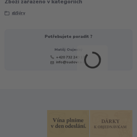
Zboží zařazeno v kategoriích
🧀Sýry
Potřebujete poradit ?
Matěj Oujeský
+420 732 243 174
info@sudovka.cz