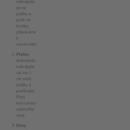
nakrájejte
jej na
plátky a
poté na
kostky,
připravené
k
servírování.
Plátky
Jednoduše
nakrájejte
sýr na 1
cm silné
plátky a
podávejte.
Před
konzumací
odstraňte
vosk.
Klíny