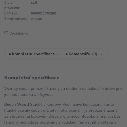
Číslo
s18
produktu:
EAN kód:
5060011702961
Země původu:
Anglie
Do oblíbených
Kompletní specifikace
Komentáře
0
Kompletní specifikace
Vyzrálý čedar, přirozeně uzený za studena na bukovém dřevě pro
jemnou hloubku a hřejivost.
Beech Wood
Sladký a kouřový. Podmanivě komplexní. Tento
hladký vyzrálý čedar, držitel mnoha ocenění, je přirozeně uzený
za studena na bukovém dřevě pro jemnou hloubku a hřejivost. Je
lahodný jednoduše podávaný s kouskem řemeslného chleba a