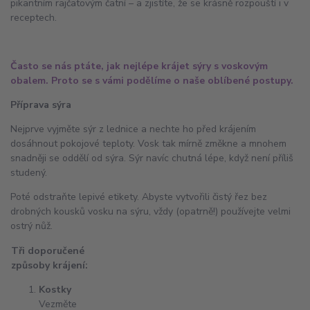
pikantním rajčatovým čatní – a zjistíte, že se krásně rozpouští i v
receptech.
Často se nás ptáte, jak nejlépe krájet sýry s voskovým
obalem. Proto se s vámi podělíme o naše oblíbené postupy.
Příprava sýra
Nejprve vyjměte sýr z lednice a nechte ho před krájením
dosáhnout pokojové teploty. Vosk tak mírně změkne a mnohem
snadněji se oddělí od sýra. Sýr navíc chutná lépe, když není příliš
studený.
Poté odstraňte lepivé etikety. Abyste vytvořili čistý řez bez
drobných kousků vosku na sýru, vždy (opatrně!) používejte velmi
ostrý nůž.
Tři doporučené
způsoby krájení:
Kostky
Vezměte