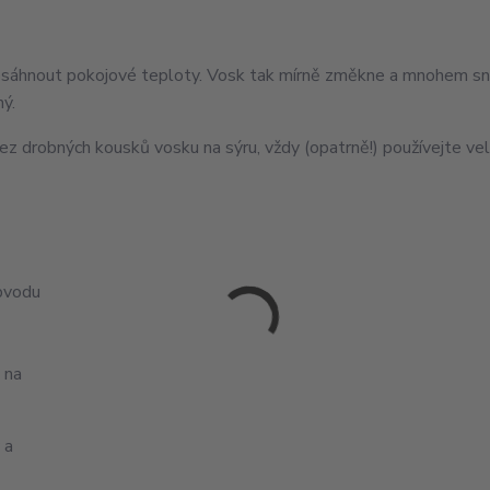
dosáhnout pokojové teploty. Vosk tak mírně změkne a mnohem sn
ný.
bez drobných kousků vosku na sýru, vždy (opatrně!) používejte ve
bvodu
é na
 a