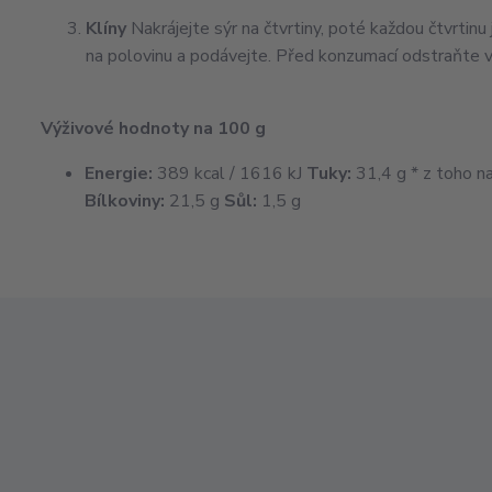
Klíny
Nakrájejte sýr na čtvrtiny, poté každou čtvrtinu
na polovinu a podávejte. Před konzumací odstraňte v
Výživové hodnoty na 100 g
Energie:
389 kcal / 1616 kJ
Tuky:
31,4 g * z toho n
Bílkoviny:
21,5 g
Sůl:
1,5 g