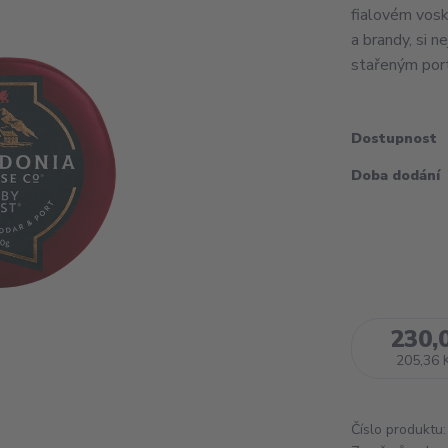
fialovém vosk
a brandy, si n
stařeným port
Dostupnost
Doba dodání
230,
205,36 
Číslo produktu: