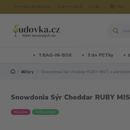
Vinotéka Boskovice
Vrácení zboží
O nás
Více
🍷BAG-IN-BOX
🍷do PETky
🧀Sýry
Snowdonia Sýr Cheddar RUBY MIST, s portským
Snowdonia Sýr Cheddar RUBY MIST
Novinka
TOP produkt