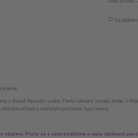
Země původu:
Do oblíbený
a brandy.
ý v tmavě fialovém vosku. Tento lahodný vyzrálý čedar, s hřejiv
 s dobrými přáteli a stařeným portským typu tawny.
vým obalem. Proto se s vámi podělíme o naše oblíbené post