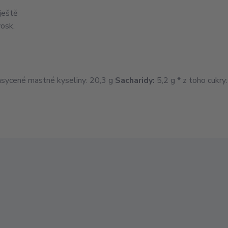
 ještě
osk.
asycené mastné kyseliny: 20,3 g
Sacharidy:
5,2 g * z toho cukry: