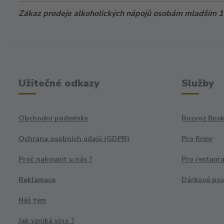
Zákaz prodeje alkoholických nápojů osobám mladším 18
Užitečné odkazy
Služby
Obchodní podmínky
Rozvoz Bosk
Ochrana osobních údajů (GDPR)
Pro firmy
Proč nakoupit u nás ?
Pro restaur
Reklamace
Dárkové po
Náš tým
Jak vzniká víno ?