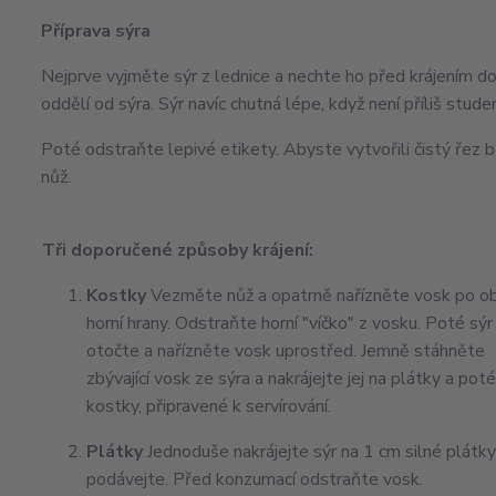
Příprava sýra
Nejprve vyjměte sýr z lednice a nechte ho před krájením 
oddělí od sýra. Sýr navíc chutná lépe, když není příliš stude
Poté odstraňte lepivé etikety. Abyste vytvořili čistý řez 
nůž.
Tři doporučené způsoby krájení:
Kostky
Vezměte nůž a opatrně nařízněte vosk po o
horní hrany. Odstraňte horní "víčko" z vosku. Poté sýr
otočte a nařízněte vosk uprostřed. Jemně stáhněte
zbývající vosk ze sýra a nakrájejte jej na plátky a pot
kostky, připravené k servírování.
Plátky
Jednoduše nakrájejte sýr na 1 cm silné plátky
podávejte. Před konzumací odstraňte vosk.