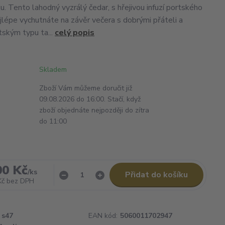
u. Tento lahodný vyzrálý čedar, s hřejivou infuzí portského
ejlépe vychutnáte na závěr večera s dobrými přáteli a
ským typu ta...
celý popis
Skladem
Zboží Vám můžeme doručit již
09.08.2026 do 16:00. Stačí, když
zboží objednáte nejpozději do zítra
do 11:00
00 Kč
/
ks
Přidat do košíku
Kč
bez DPH
s47
EAN kód:
5060011702947