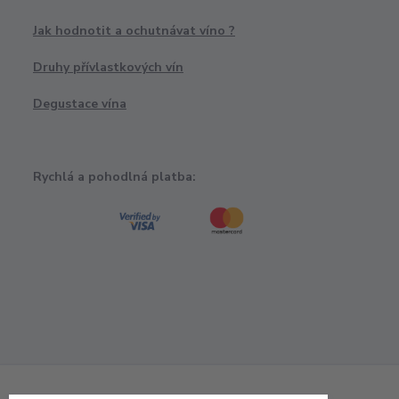
Jak hodnotit a ochutnávat víno ?
Druhy přívlastkových vín
Degustace vína
Rychlá a pohodlná platba: