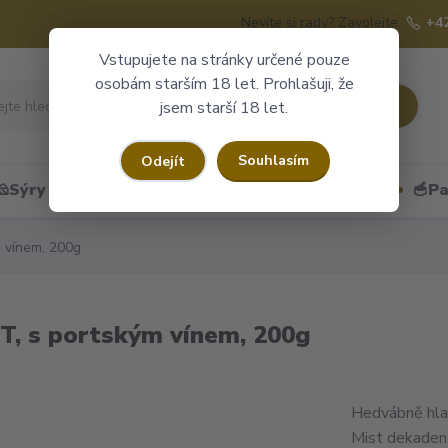
Nevíte si rady? Zavolejte.
+4
Vstupujete na stránky určené pouze
osobám starším 18 let. Prohlašuji, že
Hledat
jsem starší 18 let.
Souhlasím
Odejít
🧀Sýry
🍷Portské
🎁Dárkové obaly
🥣Pa
 vínem, 200g
, s portským vínem, 200g
Hedvábně hlad
Mist dekaden