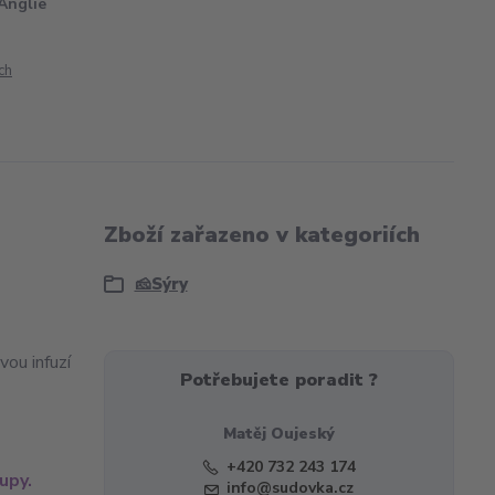
Anglie
ch
Zboží zařazeno v kategoriích
🧀Sýry
ou infuzí
Potřebujete poradit ?
Matěj Oujeský
+420 732 243 174
upy.
info@sudovka.cz