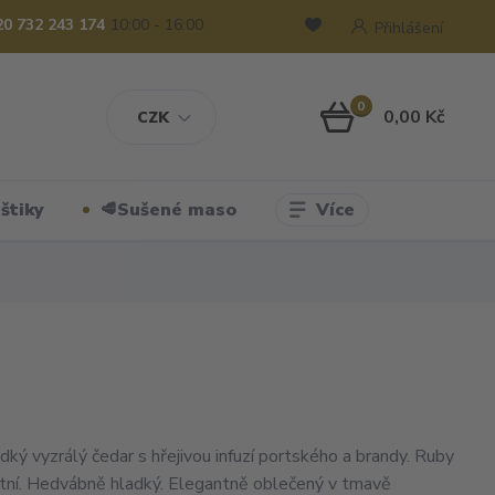
20 732 243 174
10:00 - 16:00
Přihlášení
0
0,00 Kč
CZK
Více
štiky
🥩Sušené maso
ký vyzrálý čedar s hřejivou infuzí portského a brandy. Ruby
tní. Hedvábně hladký. Elegantně oblečený v tmavě