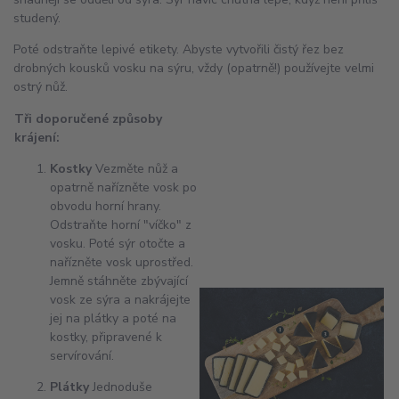
studený.
Poté odstraňte lepivé etikety. Abyste vytvořili čistý řez bez
drobných kousků vosku na sýru, vždy (opatrně!) používejte velmi
ostrý nůž.
Tři doporučené způsoby
krájení:
Kostky
Vezměte nůž a
opatrně nařízněte vosk po
obvodu horní hrany.
Odstraňte horní "víčko" z
vosku. Poté sýr otočte a
nařízněte vosk uprostřed.
Jemně stáhněte zbývající
vosk ze sýra a nakrájejte
jej na plátky a poté na
kostky, připravené k
servírování.
Plátky
Jednoduše