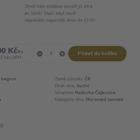
Zboží Vám můžeme doručit již zítra
do 16:00. Stačí, když zboží
objednáte nejpozději dnes do 11:00
00 Kč
/
ks
Přidat do košíku
Kč
bez DPH
bagvzn
Země původu:
ČR
Druh vína:
Suché
Vinařství:
Radocha Čejkovice
a
Kategorie vína:
Moravské zemské
ch