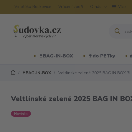
Vinotéka Boskovice
Vrácení zboží
O nás
Více
🍷BAG-IN-BOX
🍷do PETky
🍷BAG-IN-BOX
Veltlínské zelené 2025 BAG IN BOX 3l
Veltlínské zelené 2025 BAG IN BO
Novinka