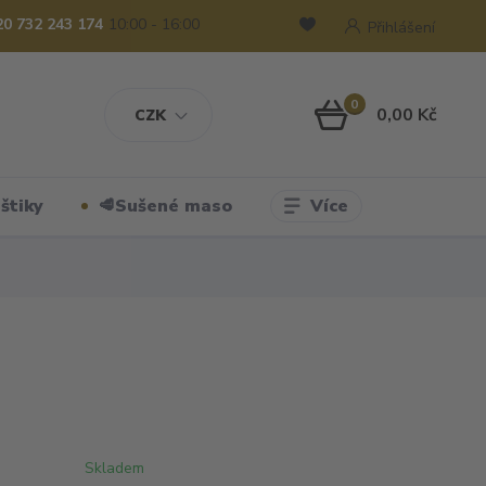
20 732 243 174
10:00 - 16:00
Přihlášení
0
0,00 Kč
CZK
Více
štiky
🥩Sušené maso
Skladem