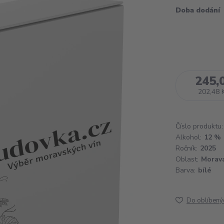
Doba dodání
245,
202,48 
Číslo produktu:
Alkohol:
12 %
Ročník:
2025
Oblast:
Morav
Barva:
bílé
Do oblíbený