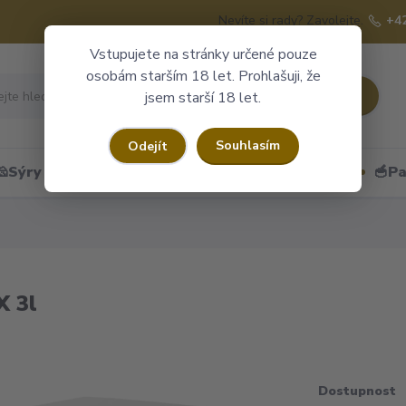
Nevíte si rady? Zavolejte.
+4
Vstupujete na stránky určené pouze
osobám starším 18 let. Prohlašuji, že
Hledat
jsem starší 18 let.
Souhlasím
Odejít
🧀Sýry
🍷Portské
🎁Dárkové obaly
🥣Pa
X 3l
Dostupnost