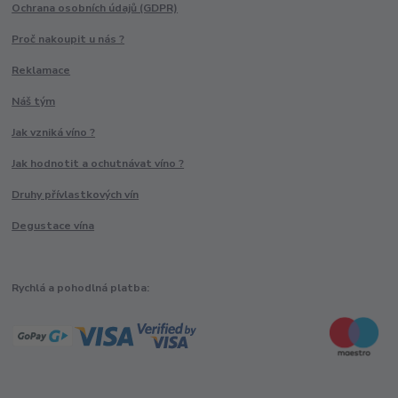
Ochrana osobních údajů (GDPR)
Proč nakoupit u nás ?
Reklamace
Náš tým
Jak vzniká víno ?
Jak hodnotit a ochutnávat víno ?
Druhy přívlastkových vín
Degustace vína
Rychlá a pohodlná platba: