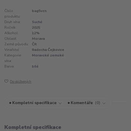
Číslo
bag5vzn
produktu:
Druh vína:
Suché
Ročník:
2025
Alkohol:
12%
Oblast:
Morava
Země původu:
ČR
Vinařství:
Radocha Čejkovice
Kategorie
Moravské zemské
vína:
Barva:
bílé
Do oblíbených
Kompletní specifikace
Komentáře
0
Kompletní specifikace