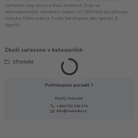
zachovalo svoji silnou a živou osobnost. Zraje ve
velkoobjemových, dřevěných sudech (12 000 litrů) bez přístupu
vzduchu. Délka zrání je 3 roky. Servírujeme jako aperitiv, či
digestiv.
Zboží zařazeno v kategoriích
🍷Portské
Potřebujete poradit ?
Matěj Oujeský
+420 732 243 174
info@sudovka.cz