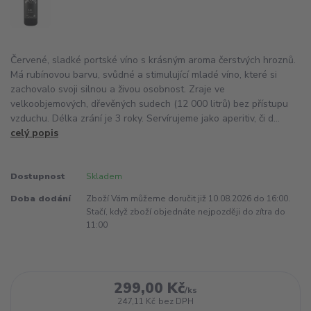
Červené, sladké portské víno s krásným aroma čerstvých hroznů.
Má rubínovou barvu, svůdné a stimulující mladé víno, které si
zachovalo svoji silnou a živou osobnost. Zraje ve
velkoobjemových, dřevěných sudech (12 000 litrů) bez přístupu
vzduchu. Délka zrání je 3 roky. Servírujeme jako aperitiv, či d...
celý popis
Dostupnost
Skladem
Doba dodání
Zboží Vám můžeme doručit již 10.08.2026 do 16:00.
Stačí, když zboží objednáte nejpozději do zítra do
11:00
299,00 Kč
/
ks
247,11 Kč
bez DPH