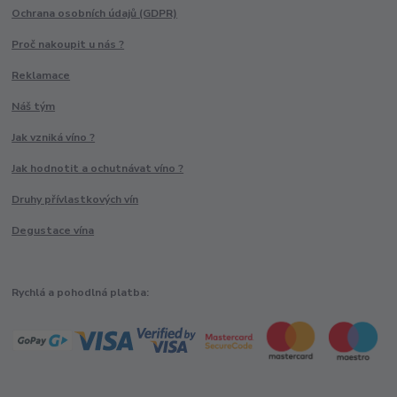
Ochrana osobních údajů (GDPR)
Proč nakoupit u nás ?
Reklamace
Náš tým
Jak vzniká víno ?
Jak hodnotit a ochutnávat víno ?
Druhy přívlastkových vín
Degustace vína
Rychlá a pohodlná platba: