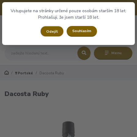
+420 732 243 174
CZK
10:00 - 16:00
Vstupujete na stránky určené pouze osobám starším 18 let.
Prohlašuji, že jsem starší 18 let.
0
0,00 Kč
Souhlasím
Odejít
Menu
🍷Portské
Dacosta Ruby
Dacosta Ruby