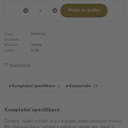
Přidat do košíku
Číslo
PORT02
produktu:
Alkohol:
19,5%
Láhev:
0,75l
Do oblíbených
Kompletní specifikace
Komentáře
0
Kompletní specifikace
Červené, sladké portské víno s krásným aroma čerstvých hroznů.
Má rubínovou barvu, svůdné a stimulující mladé víno, které si